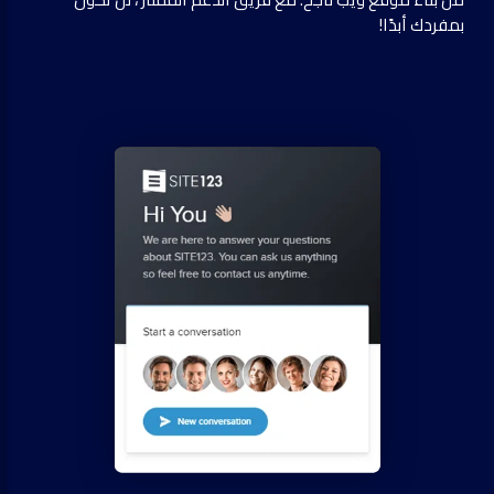
بمفردك أبدًا!