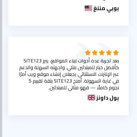
بوبي مننغ
بعد تجربة عدة أدوات لبناء المواقع، يبرز SITE123
كأفضل خيار للمبتدئين مثلي. واجهته السهلة والدعم
عبر الإنترنت الاستثنائي يجعلان إنشاء موقع ويب أمرًا
في غاية السهولة. أمنح SITE123 بثقة تقييم 5
نجوم كاملًا — فهو مثالي للمبتدئين.
بول داونز