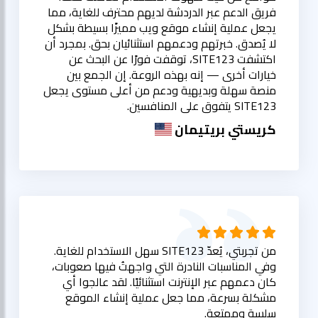
فريق الدعم عبر الدردشة لديهم محترف للغاية، مما
يجعل عملية إنشاء موقع ويب مميزًا بسيطة بشكل
لا يُصدق. خبرتهم ودعمهم استثنائيان بحق. بمجرد أن
اكتشفت SITE123، توقفت فورًا عن البحث عن
خيارات أخرى — إنه بهذه الروعة. إن الجمع بين
منصة سهلة وبديهية ودعم من أعلى مستوى يجعل
SITE123 يتفوق على المنافسين.
كريستي بريتيمان
من تجربتي، يُعدّ SITE123 سهل الاستخدام للغاية.
وفي المناسبات النادرة التي واجهتُ فيها صعوبات،
كان دعمهم عبر الإنترنت استثنائيًا. لقد عالجوا أي
مشكلة بسرعة، مما جعل عملية إنشاء الموقع
سلسة وممتعة.