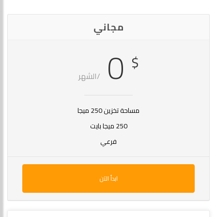
مجاني
0
$
/الشهر
مساحة تخزين 250 ميجا
250 ميجا بايت
فرعي
ابدأ الآن