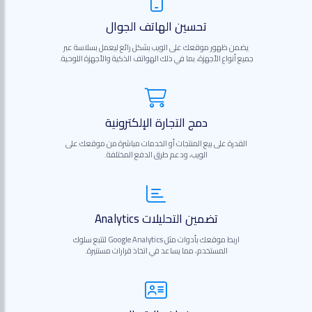
تحسين الهاتف الجوال
يضمن ظهور موقعك على الويب بشكل رائع ليعمل بسلاسة عبر
جميع أنواع الأجهزة، بما في ذلك الهواتف الذكية والأجهزة اللوحية.
دمج التجارة الإلكترونية
القدرة على بيع المنتجات أو الخدمات مباشرة من موقعك على
الويب، ودعم طرق الدفع المختلفة.
تضمين التحليلات Analytics
اربط موقعك بأدوات مثل Google Analytics لتتبع سلوك
المستخدم، مما يساعد في اتخاذ قرارات مستنيرة.