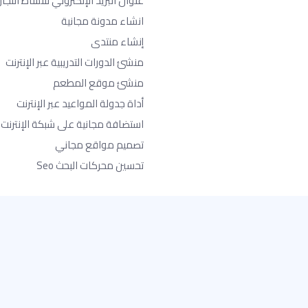
عنوان البريد الإلكتروني للنشاط التجا
انشاء مدونة مجانية
إنشاء منتدى
منشئ الدورات التدريبية عبر الإنترنت
منشئ موقع المطعم
أداة جدولة المواعيد عبر الإنترنت
استضافة مجانية على شبكة الإنترنت
تصميم مواقع مجاني
تحسين محركات البحث Seo​
تم تصميمه بالحب والعاطفة للسماح للجميع بقول شيء ما للعالم
حقوق النشر © 2026 جميع الحقوق محفوظة - SITE123
-
-
-
الشروط
الخصوصية
إساءة استخدام
إمكانية الوصول