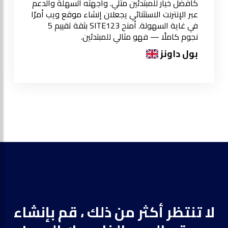
كأفضل خيار للمبتدئين مثلي. واجهته السهلة والدعم
عبر الإنترنت الاستثنائي يجعلان إنشاء موقع ويب أمرًا
في غاية السهولة. أمنح SITE123 بثقة تقييم 5
نجوم كاملًا — فهو مثالي للمبتدئين.
بول داونز
لا تنتظر أكثر من ذلك ، قم بإنشاء