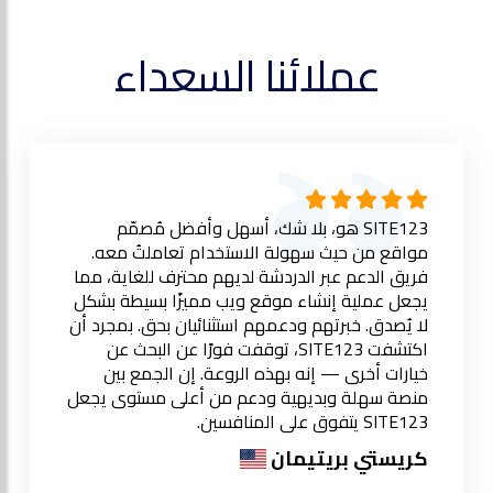
عملائنا السعداء
SITE123 هو، بلا شك، أسهل وأفضل مُصمّم
مواقع من حيث سهولة الاستخدام تعاملتُ معه.
فريق الدعم عبر الدردشة لديهم محترف للغاية، مما
يجعل عملية إنشاء موقع ويب مميزًا بسيطة بشكل
لا يُصدق. خبرتهم ودعمهم استثنائيان بحق. بمجرد أن
اكتشفت SITE123، توقفت فورًا عن البحث عن
خيارات أخرى — إنه بهذه الروعة. إن الجمع بين
منصة سهلة وبديهية ودعم من أعلى مستوى يجعل
SITE123 يتفوق على المنافسين.
كريستي بريتيمان