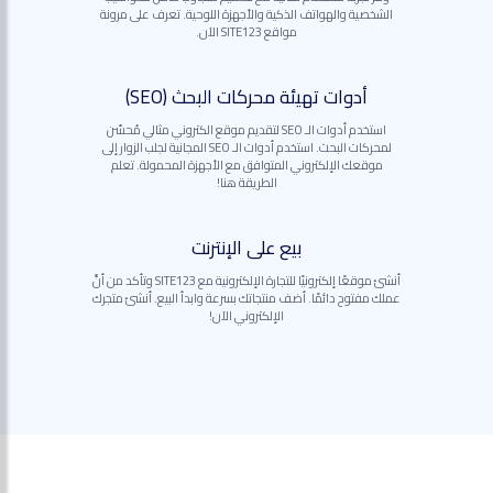
الشخصية والهواتف الذكية والأجهزة اللوحية. تعرف على مرونة
مواقع SITE123 الآن.
أدوات تهيئة محركات البحث (SEO)
استخدم أدوات الـ SEO لتقديم موقع الكتروني مثالي مُحسّن
لمحركات البحث. استخدم أدوات الـ SEO المجانية لجلب الزوار إلى
موقعك الإلكتروني المتوافق مع الأجهزة المحمولة. تعلم
الطريقة هنا!
بيع على الإنترنت
أنشئ موقعًا إلكترونيًا للتجارة الإلكترونية مع SITE123 وتأكد من أنَّ
عملك مفتوح دائمًا. أضف منتجاتك بسرعة وابدأ البيع. أنشئ متجرك
الإلكتروني الآن!