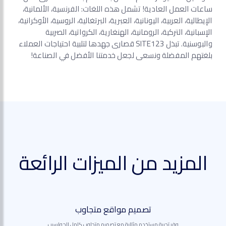
ساعات العمل العادية! تشمل هذه اللغات: الفرنسية، الألمانية،
الإيطالية، العربية، اليونانية، العبرية، البرتغالية، الروسية، الأوكرانية،
الإسبانية، التركية، الرومانية، الهنغارية، الكرواتية، الصربية
والبوسنية. تبذل SITE123 قصارى جهدها لتلبية احتياجات العملاء
بلغتهم المفضلة ونسعى لجعل خدمتنا الأفضل في الصناعة!
المزيد من الميزات الرائعة
تصميم مواقع متجاوب
وفر تجربة مستخدم مثالية مع تصميم متجاوب كامل للحواسيب