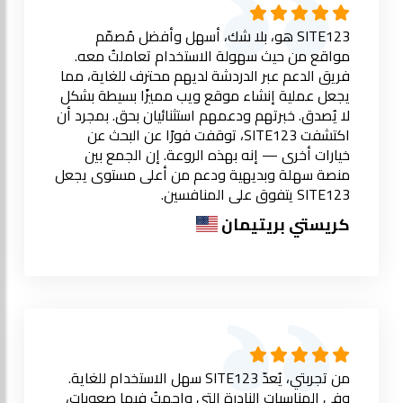
SITE123 هو، بلا شك، أسهل وأفضل مُصمّم
مواقع من حيث سهولة الاستخدام تعاملتُ معه.
فريق الدعم عبر الدردشة لديهم محترف للغاية، مما
يجعل عملية إنشاء موقع ويب مميزًا بسيطة بشكل
لا يُصدق. خبرتهم ودعمهم استثنائيان بحق. بمجرد أن
اكتشفت SITE123، توقفت فورًا عن البحث عن
خيارات أخرى — إنه بهذه الروعة. إن الجمع بين
منصة سهلة وبديهية ودعم من أعلى مستوى يجعل
SITE123 يتفوق على المنافسين.
كريستي بريتيمان
من تجربتي، يُعدّ SITE123 سهل الاستخدام للغاية.
وفي المناسبات النادرة التي واجهتُ فيها صعوبات،