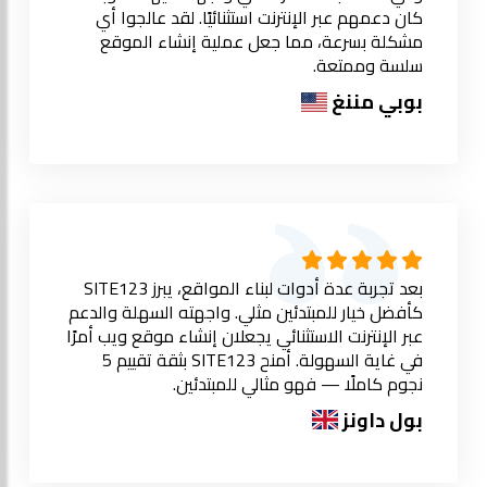
كان دعمهم عبر الإنترنت استثنائيًا. لقد عالجوا أي
مشكلة بسرعة، مما جعل عملية إنشاء الموقع
سلسة وممتعة.
بوبي مننغ
بعد تجربة عدة أدوات لبناء المواقع، يبرز SITE123
كأفضل خيار للمبتدئين مثلي. واجهته السهلة والدعم
عبر الإنترنت الاستثنائي يجعلان إنشاء موقع ويب أمرًا
في غاية السهولة. أمنح SITE123 بثقة تقييم 5
نجوم كاملًا — فهو مثالي للمبتدئين.
بول داونز