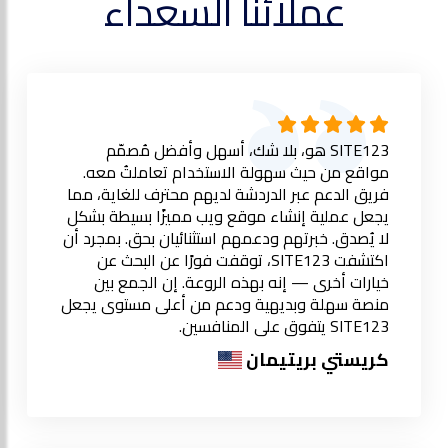
عملائنا السعداء
SITE123 هو، بلا شك، أسهل وأفضل مُصمّم
مواقع من حيث سهولة الاستخدام تعاملتُ معه.
فريق الدعم عبر الدردشة لديهم محترف للغاية، مما
يجعل عملية إنشاء موقع ويب مميزًا بسيطة بشكل
لا يُصدق. خبرتهم ودعمهم استثنائيان بحق. بمجرد أن
اكتشفت SITE123، توقفت فورًا عن البحث عن
خيارات أخرى — إنه بهذه الروعة. إن الجمع بين
منصة سهلة وبديهية ودعم من أعلى مستوى يجعل
SITE123 يتفوق على المنافسين.
كريستي بريتيمان