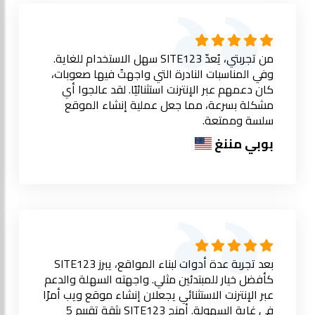
من تجربتي، يُعدّ SITE123 سهل الاستخدام للغاية.
وفي المناسبات النادرة التي واجهتُ فيها صعوبات،
كان دعمهم عبر الإنترنت استثنائيًا. لقد عالجوا أي
مشكلة بسرعة، مما جعل عملية إنشاء الموقع
سلسة وممتعة.
بوبي مننغ
بعد تجربة عدة أدوات لبناء المواقع، يبرز SITE123
كأفضل خيار للمبتدئين مثلي. واجهته السهلة والدعم
عبر الإنترنت الاستثنائي يجعلان إنشاء موقع ويب أمرًا
في غاية السهولة. أمنح SITE123 بثقة تقييم 5