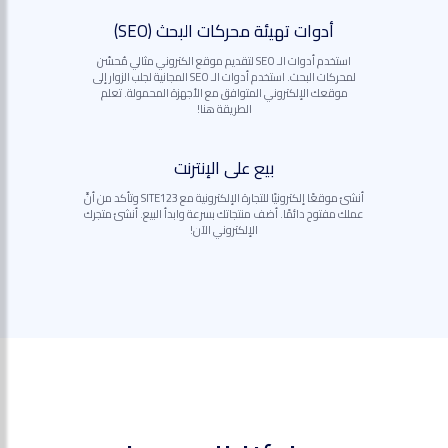
أدوات تهيئة محركات البحث (SEO)
استخدم أدوات الـ SEO لتقديم موقع الكتروني مثالي مُحسّن
لمحركات البحث. استخدم أدوات الـ SEO المجانية لجلب الزوار إلى
موقعك الإلكتروني المتوافق مع الأجهزة المحمولة. تعلم
الطريقة هنا!
بيع على الإنترنت
أنشئ موقعًا إلكترونيًا للتجارة الإلكترونية مع SITE123 وتأكد من أنَّ
عملك مفتوح دائمًا. أضف منتجاتك بسرعة وابدأ البيع. أنشئ متجرك
الإلكتروني الآن!