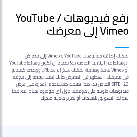
رفع فيديوهات YouTube /
Vimeo إلى معرضك
يمكنك إضافة فيديوهات YouTube و Vimeo إلى معارض
الوسائط عبر الإنترنت الخاصة بك! بمجرد أن تكون وسائط Youtube
أو Vimeo عامة ومتاحة، يمكنك نسخ الرابط URL ووضعه كفيديو
في معرضك - سيظهر في المعرض كأنك قمت برفعه إلى موقع
SITE123 الخاص بك. هذا يمنحك كمستخدم القدرة على عرض
فيديوهات طويلة على موقعك حول أي موضوع تحتاج إليه، مما
يتيح لك التسويق للمنتجات أو تعزيز جاذبية متجرك.