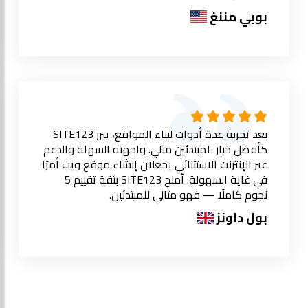
بوبي مننغ
بعد تجربة عدة أدوات لبناء المواقع، يبرز SITE123
كأفضل خيار للمبتدئين مثلي. واجهته السهلة والدعم
عبر الإنترنت الاستثنائي يجعلان إنشاء موقع ويب أمرًا
في غاية السهولة. أمنح SITE123 بثقة تقييم 5
نجوم كاملًا — فهو مثالي للمبتدئين.
بول داونز