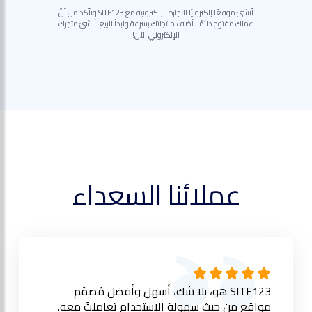
أنشئ موقعًا إلكترونيًا للتجارة الإلكترونية مع SITE123 وتأكد من أنَّ
عملك مفتوح دائمًا. أضف منتجاتك بسرعة وابدأ البيع. أنشئ متجرك
الإلكتروني الآن!
عملائنا السعداء
SITE123 هو، بلا شك، أسهل وأفضل مُصمّم
مواقع من حيث سهولة الاستخدام تعاملتُ معه.