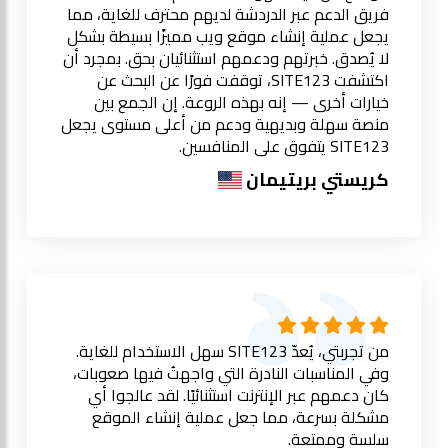
فريق الدعم عبر الدردشة لديهم محترف للغاية، مما
يجعل عملية إنشاء موقع ويب مميزًا بسيطة بشكل
لا يُصدق. خبرتهم ودعمهم استثنائيان بحق. بمجرد أن
اكتشفت SITE123، توقفت فورًا عن البحث عن
خيارات أخرى — إنه بهذه الروعة. إن الجمع بين
منصة سهلة وبديهية ودعم من أعلى مستوى يجعل
SITE123 يتفوق على المنافسين.
كريستي بريتيمان
من تجربتي، يُعدّ SITE123 سهل الاستخدام للغاية.
وفي المناسبات النادرة التي واجهتُ فيها صعوبات،
كان دعمهم عبر الإنترنت استثنائيًا. لقد عالجوا أي
مشكلة بسرعة، مما جعل عملية إنشاء الموقع
سلسة وممتعة.