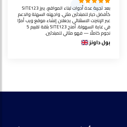
بعد تجربة عدة أدوات لبناء المواقع، يبرز SITE123
كأفضل خيار للمبتدئين مثلي. واجهته السهلة والدعم
عبر الإنترنت الاستثنائي يجعلان إنشاء موقع ويب أمرًا
في غاية السهولة. أمنح SITE123 بثقة تقييم 5
نجوم كاملًا — فهو مثالي للمبتدئين.
بول داونز