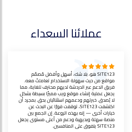
عملائنا السعداء
SITE123 هو، بلا شك، أسهل وأفضل مُصمّم
مواقع من حيث سهولة الاستخدام تعاملتُ معه.
فريق الدعم عبر الدردشة لديهم محترف للغاية، مما
يجعل عملية إنشاء موقع ويب مميزًا بسيطة بشكل
لا يُصدق. خبرتهم ودعمهم استثنائيان بحق. بمجرد أن
اكتشفت SITE123، توقفت فورًا عن البحث عن
خيارات أخرى — إنه بهذه الروعة. إن الجمع بين
منصة سهلة وبديهية ودعم من أعلى مستوى يجعل
SITE123 يتفوق على المنافسين.