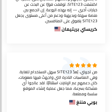
اكتشفت SITE123، توقفت فورًا عن البحث عن
خيارات أخرى — إنه بهذه الروعة. إن الجمع بين
منصة سهلة وبديهية ودعم من أعلى مستوى يجعل
SITE123 يتفوق على المنافسين.
كريستي بريتيمان
من تجربتي، يُعدّ SITE123 سهل الاستخدام للغاية.
وفي المناسبات النادرة التي واجهتُ فيها صعوبات،
كان دعمهم عبر الإنترنت استثنائيًا. لقد عالجوا أي
مشكلة بسرعة، مما جعل عملية إنشاء الموقع
سلسة وممتعة.
بوبي مننغ