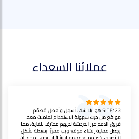
عملائنا السعداء
SITE123 هو، بلا شك، أسهل وأفضل مُصمّم
مواقع من حيث سهولة الاستخدام تعاملتُ معه.
فريق الدعم عبر الدردشة لديهم محترف للغاية، مما
يجعل عملية إنشاء موقع ويب مميزًا بسيطة بشكل
لا يُصدق. خبرتهم ودعمهم استثنائيان بحق. بمجرد أن