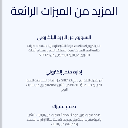
المزيد من الميزات الرائعة
التسويق عبر البريد الإلكتروني
قم بالترويج لعملك مع حزمة النشرة الإخبارية باستخدام أدوات
قائمة البريد المجربة. تسوق لعملائك اليوم باستخدام أدوات
التسويق عبر البريد الإلكتروني من SITE123.
إدارة متجر إلكتروني
أدر متجرك الإلكتروني مع SITE123، حل التجارة الإلكترونية الممتاز
الذي يجعلك منتجًا أثناء العمل. أنشئ عملك التجاري عبر الإنترنت
اليوم.
صمم متجرك
صمم متجرك وابن موقعًا مذهلاً لمتجرك على الإنترنت. أنشئ
واجهة متجرك الإلكتروني وعرضًا تقديميًا جذابًا لإشراك العملاء
وتحفيزهم على الشراء.