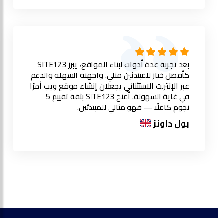
بعد تجربة عدة أدوات لبناء المواقع، يبرز SITE123
كأفضل خيار للمبتدئين مثلي. واجهته السهلة والدعم
عبر الإنترنت الاستثنائي يجعلان إنشاء موقع ويب أمرًا
في غاية السهولة. أمنح SITE123 بثقة تقييم 5
نجوم كاملًا — فهو مثالي للمبتدئين.
بول داونز