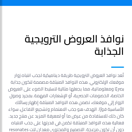
نوافذ العروض الترويجية
الجذابة
تُعد نوافذ العروض الترويجية طريقة ديناميكية لجذب انتباه زوار
موقعك الإلكتروني. هذه النوافذ المنبثقة مصممة لتكون جذابة
بصريًا ومعلوماتية، مما يجعلها مثالية لتسليط الضوء على العروض
الخاصة، الخصومات الحصرية، أو الإشعارات المهمة. بمجرد وصول
الزوار إلى موقعك، تضمن هذه النوافذ المنبثقة إظهار رسائلك
الأساسية فورًا. الهدف هو جذب الاهتمام وتشجيع التفاعل، سواء
كان ذلك للاستفادة من عرض ما أو لمعرفة المزيد عن منتج جديد.
فعالية هذه النوافذ المنبثقة تكمن في قدرتها على جذب الانتباه
دون أن تكون مزعجة. التصميم والمحتوى معدان لتت resonates