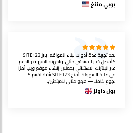
بوبي مننغ
بعد تجربة عدة أدوات لبناء المواقع، يبرز SITE123
كأفضل خيار للمبتدئين مثلي. واجهته السهلة والدعم
عبر الإنترنت الاستثنائي يجعلان إنشاء موقع ويب أمرًا
في غاية السهولة. أمنح SITE123 بثقة تقييم 5
نجوم كاملًا — فهو مثالي للمبتدئين.
بول داونز