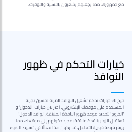
مع جمهورك، مما يجعلهم يشعرون بالتسلية والتوقيت.
خيارات التحكم في ظهور
النوافذ
تتيح لك خيارات تحكم تشغيل النوافذ المرنة تحسين تجربة
المستخدم على موقعك الإلكتروني. اختر بين خيارات 'الدخول' و
'الخروج' لتحديد موعد ظهور النافذة المنبثقة. 'نوافذ الدخول'
تستقبل الزوار بنافذة منبثقة بمجرد دخولهم إلى موقعك، مما
يوفر فرصة فورية للتفاعل. قد يكون هذا فعالًا في تسليط الضوء