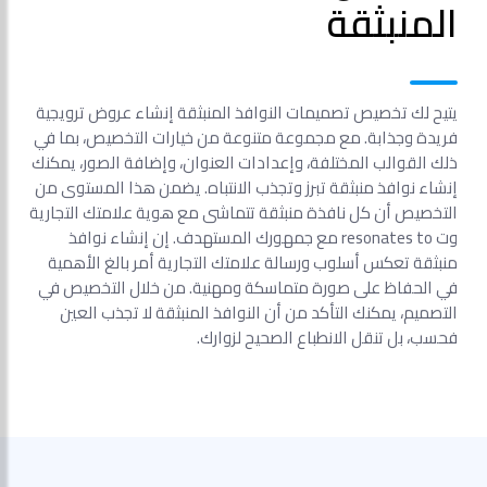
المنبثقة
يتيح لك تخصيص تصميمات النوافذ المنبثقة إنشاء عروض ترويجية
فريدة وجذابة. مع مجموعة متنوعة من خيارات التخصيص، بما في
ذلك القوالب المختلفة، وإعدادات العنوان، وإضافة الصور، يمكنك
إنشاء نوافذ منبثقة تبرز وتجذب الانتباه. يضمن هذا المستوى من
التخصيص أن كل نافذة منبثقة تتماشى مع هوية علامتك التجارية
وت resonates to مع جمهورك المستهدف. إن إنشاء نوافذ
منبثقة تعكس أسلوب ورسالة علامتك التجارية أمر بالغ الأهمية
في الحفاظ على صورة متماسكة ومهنية. من خلال التخصيص في
التصميم، يمكنك التأكد من أن النوافذ المنبثقة لا تجذب العين
فحسب، بل تنقل الانطباع الصحيح لزوارك.