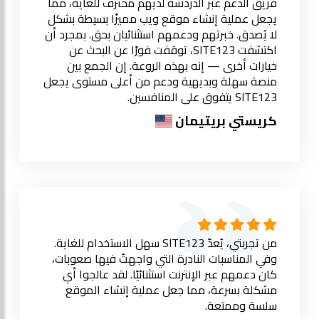
فريق الدعم عبر الدردشة لديهم محترف للغاية، مما
يجعل عملية إنشاء موقع ويب مميزًا بسيطة بشكل
لا يُصدق. خبرتهم ودعمهم استثنائيان بحق. بمجرد أن
اكتشفت SITE123، توقفت فورًا عن البحث عن
خيارات أخرى — إنه بهذه الروعة. إن الجمع بين
منصة سهلة وبديهية ودعم من أعلى مستوى يجعل
SITE123 يتفوق على المنافسين.
كريستي بريتيمان
من تجربتي، يُعدّ SITE123 سهل الاستخدام للغاية.
وفي المناسبات النادرة التي واجهتُ فيها صعوبات،
كان دعمهم عبر الإنترنت استثنائيًا. لقد عالجوا أي
مشكلة بسرعة، مما جعل عملية إنشاء الموقع
سلسة وممتعة.