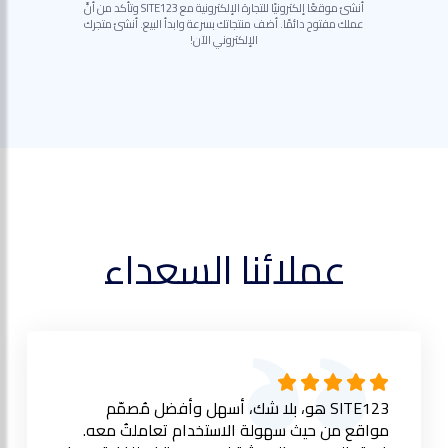
أنشئ موقعًا إلكترونيًا للتجارة الإلكترونية مع SITE123 وتأكد من أنَّ
عملك مفتوح دائمًا. أضف منتجاتك بسرعة وابدأ البيع. أنشئ متجرك
الإلكتروني الآن!
عملائنا السعداء
SITE123 هو، بلا شك، أسهل وأفضل مُصمّم
مواقع من حيث سهولة الاستخدام تعاملتُ معه.