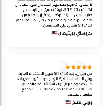
لا يُصدق. خبرتهم ودعمهم استثنائيان بحق. بمجرد أن
اكتشفت SITE123، توقفت فورًا عن البحث عن
خيارات أخرى — إنه بهذه الروعة. إن الجمع بين
منصة سهلة وبديهية ودعم من أعلى مستوى يجعل
SITE123 يتفوق على المنافسين.
كريستي بريتيمان
من تجربتي، يُعدّ SITE123 سهل الاستخدام للغاية.
وفي المناسبات النادرة التي واجهتُ فيها صعوبات،
كان دعمهم عبر الإنترنت استثنائيًا. لقد عالجوا أي
مشكلة بسرعة، مما جعل عملية إنشاء الموقع
سلسة وممتعة.
بوبي مننغ