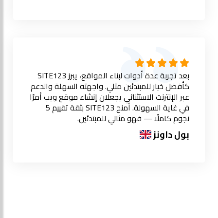
بعد تجربة عدة أدوات لبناء المواقع، يبرز SITE123
كأفضل خيار للمبتدئين مثلي. واجهته السهلة والدعم
عبر الإنترنت الاستثنائي يجعلان إنشاء موقع ويب أمرًا
في غاية السهولة. أمنح SITE123 بثقة تقييم 5
نجوم كاملًا — فهو مثالي للمبتدئين.
بول داونز