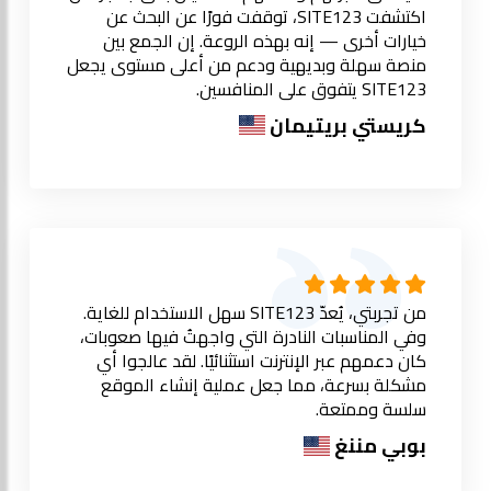
اكتشفت SITE123، توقفت فورًا عن البحث عن
خيارات أخرى — إنه بهذه الروعة. إن الجمع بين
منصة سهلة وبديهية ودعم من أعلى مستوى يجعل
SITE123 يتفوق على المنافسين.
كريستي بريتيمان
من تجربتي، يُعدّ SITE123 سهل الاستخدام للغاية.
وفي المناسبات النادرة التي واجهتُ فيها صعوبات،
كان دعمهم عبر الإنترنت استثنائيًا. لقد عالجوا أي
مشكلة بسرعة، مما جعل عملية إنشاء الموقع
سلسة وممتعة.
بوبي مننغ