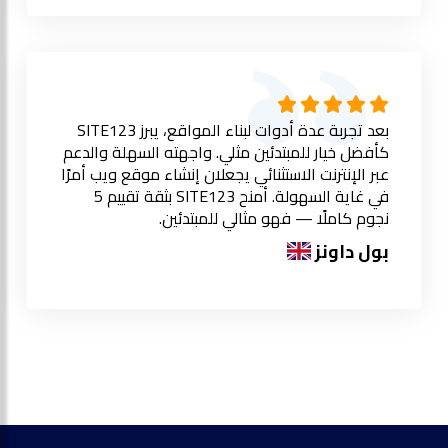
بعد تجربة عدة أدوات لبناء المواقع، يبرز SITE123
كأفضل خيار للمبتدئين مثلي. واجهته السهلة والدعم
عبر الإنترنت الاستثنائي يجعلان إنشاء موقع ويب أمرًا
في غاية السهولة. أمنح SITE123 بثقة تقييم 5
نجوم كاملًا — فهو مثالي للمبتدئين.
بول داونز