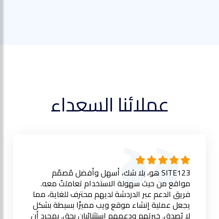
عملائنا السعداء
SITE123 هو، بلا شك، أسهل وأفضل مُصمّم
مواقع من حيث سهولة الاستخدام تعاملتُ معه.
فريق الدعم عبر الدردشة لديهم محترف للغاية، مما
يجعل عملية إنشاء موقع ويب مميزًا بسيطة بشكل
لا يُصدق. خبرتهم ودعمهم استثنائيان بحق. بمجرد أن