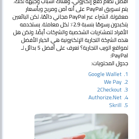
أفضل نظام دفع إلكتروني، وهناك أسباب وجيهة لذلك.
يتم تسويق PayPal على أنه آمن ومريح وبأسعار
معقولة. الشراء عبر PayPal مجاني دائمًا، لكن البائعين
يتكبدون رسومًا بنسبة 2.9٪ لكل معاملة. يستخدمه
الأفراد للمشتريات الشخصية والشركات أيضًا. ولكن هل
هذه الشركة التجارية الإلكترونية هي الخيار الأفضل
لمواقع الويب التجارية؟ تعرف على أفضل 5 بدائل لـ
PayPal:
جدول المحتويات:
1. Google Wallet
2. We Pay
3. 2Checkout
4. Authorize.Net
5. Skrill