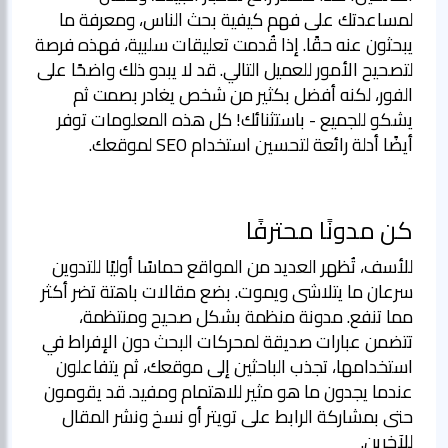
لمساعدتك على فهم كيفية بحث الناس، ومعرفة ما
يبحثون عنه حقًا. إذا قُدمت تعليقات سلبية، فهذه فرصة
لتصحيح الأمور للعميل التالي. قد لا يبدو ذلك واضحًا على
الفور، لكنه أفضل بكثير من شخص يغادر بصمت ثم
يشكو للجميع - باستثنائك! كل هذه المعلومات توفر
أيضًا أدلة رائعة لتحسين استخدام SEO لموقعك.
كن مدونًا محترفًا
للأسف، تُظهر العديد من المواقع حماسًا أوليًا للتدوين
سرعان ما يتلاشى ويموت. بضع مقالات باهتة تضر أكثر
مما تنفع. مدونة منظمة بشكل صحيح ومنتظمة،
تتضمن عبارات صديقة لمحركات البحث دون الإفراط في
استخدامها، تجذب الباحثين إلى موقعك، ثم يتفاعلون
عندما يجدون ما هو مثير للاهتمام ومفيد. قد يقومون
حتى بمشاركة الرابط على تويتر أو نسخ ونشر المقال
للآخرين.