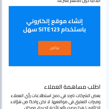
البداية دون صدهم بسرعة.
إنشاء موقع إلكتروني
باستخدام SITE123 سهل
ابدأ الآن
اطلب مساهمة العملاء
بعض الشركات تتردد في دمج استطلاعات رأي العملاء
وميزات التعليق في مواقعها. لا تكن واحدًا من هؤلاء
الخائفين! هذا مصدر رائع للأخبار الجيدة، ومكان