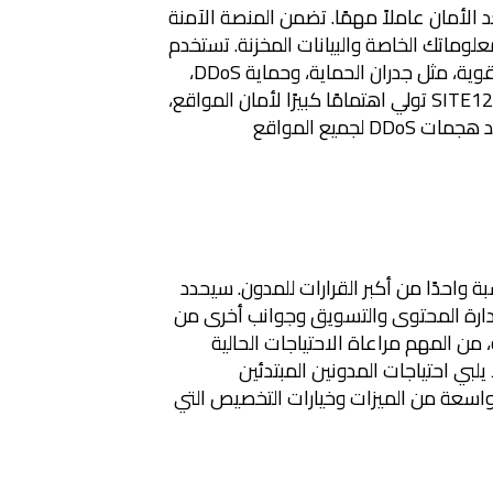
 الأمان عاملاً مهمًا. تضمن المنصة الآمنة
ماتك الخاصة والبيانات المخزنة. تستخدم
منصات التدوين عالية الجودة أدوات أمان قوية، مثل جدران الحماية، وحماية DDoS،
وأنظمة كشف التسلل، وتشفير البيانات. SITE123 تولي اهتمامًا كبيرًا لأمان المواقع،
حيث توفر شهادات SSL مجانية وحماية ضد هجمات DDoS لجميع المواقع
ة واحدًا من أكبر القرارات للمدون. سيحدد
إدارة المحتوى والتسويق وجوانب أخرى من
، من المهم مراعاة الاحتياجات الحالية
حلاً متكاملاً يلبي احتياجات المدونين المبتدئين
سعة من الميزات وخيارات التخصيص التي