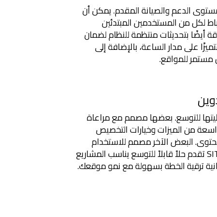
مستوى الدعم والصيانة المقدم. يمكن أن
باط لكل من المستخدمين المبتدئين
ة أيضًا بتحديثات منتظمة للنظام لضمان
دم دعمًا فنيًا متميزًا على مدار الساعة، بالإضافة إلى
 مستمر للمواقع.
وين
ليتها للتوسع. بعضها مصمم مع مراعاة
واسعة من الميزات وخيارات التخصيص
حتوى. البعض الآخر مصمم للاستخدام
المحدود ولديه خيارات أقل للتوسع. SITE123 تقدم حلاً قابلاً للتوسع يناسب المشاريع
نية ترقية الخطة بسهولة مع نمو موقعك.