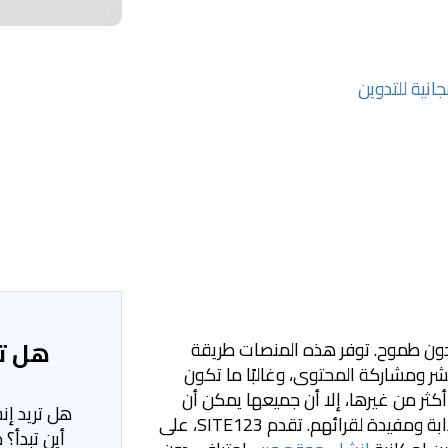
نية للتدوين
هل تح
ن طموح. توفر هذه المنصات طريقة
 ونشر ومشاركة المحتوى، وغالبًا ما تكون
كثر من غيرها، إلا أن جميعها يمكن أن
هل تريد إ
تساعد المستخدمين في إنشاء مواقع جذابة ومفيدة لقرائهم. تقدم SITE123، على
أين تبدأ؟