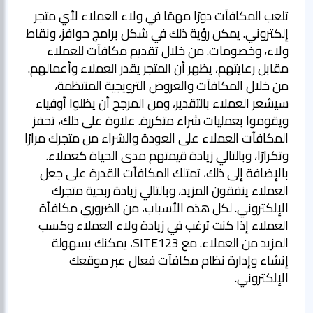
تلعب المكافآت دورًا مهمًا في ولاء العملاء لأي متجر
إلكتروني. يمكن رؤية ذلك في شكل برامج حوافز، ونقاط
ولاء، وخصومات. من خلال تقديم مكافآت للعملاء
مقابل رعايتهم، يظهر أن المتجر يقدر العملاء وأعمالهم.
من خلال المكافآت والعروض الترويجية المنتظمة،
سيشعر العملاء بالتقدير، ومن المرجح أن يظلوا أوفياء
ويقوموا بعمليات شراء متكررة. علاوة على ذلك، تحفز
المكافآت العملاء على العودة والشراء من متجرك مرارًا
وتكرارًا، وبالتالي زيادة قيمتهم مدى الحياة كعملاء.
بالإضافة إلى ذلك، تمتلك المكافآت القدرة على جعل
العملاء ينفقون المزيد، وبالتالي زيادة ربحية متجرك
الإلكتروني. لكل هذه الأسباب، من الضروري مكافأة
العملاء إذا كنت ترغب في زيادة ولاء العملاء وكسب
المزيد من العملاء. مع SITE123، يمكنك بسهولة
إنشاء وإدارة نظام مكافآت فعال عبر موقعك
الإلكتروني.