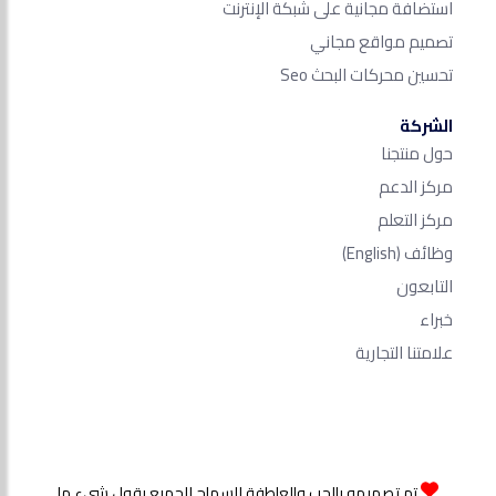
استضافة مجانية على شبكة الإنترنت
تصميم مواقع مجاني
تحسين محركات البحث Seo​
الشركة
حول منتجنا
مركز الدعم
مركز التعلم
وظائف
(English)
التابعون
خبراء
علامتنا التجارية
تم تصميمه بالحب والعاطفة للسماح للجميع بقول شيء ما