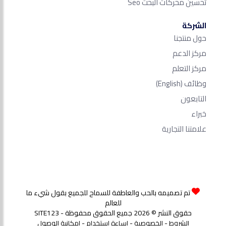
تحسين محركات البحث Seo​
الشركة
حول منتجنا
مركز الدعم
مركز التعلم
وظائف
(English)
التابعون
خبراء
علامتنا التجارية
تم تصميمه بالحب والعاطفة للسماح للجميع بقول شيء ما
للعالم
حقوق النشر © 2026 جميع الحقوق محفوظة - SITE123
-
-
-
الشروط
الخصوصية
إساءة استخدام
إمكانية الوصول