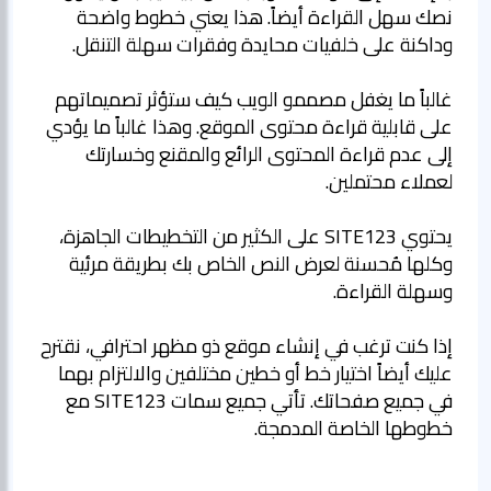
نصك سهل القراءة أيضاً. هذا يعني خطوط واضحة
غالباً ما يغفل مصممو الويب كيف ستؤثر تصميماتهم
على قابلية قراءة محتوى الموقع. وهذا غالباً ما يؤدي
إلى عدم قراءة المحتوى الرائع والمقنع وخسارتك
يحتوي SITE123 على الكثير من التخطيطات الجاهزة،
وكلها مُحسنة لعرض النص الخاص بك بطريقة مرئية
إذا كنت ترغب في إنشاء موقع ذو مظهر احترافي، نقترح
عليك أيضاً اختيار خط أو خطين مختلفين والالتزام بهما
في جميع صفحاتك. تأتي جميع سمات SITE123 مع
خطوطها الخاصة المدمجة.