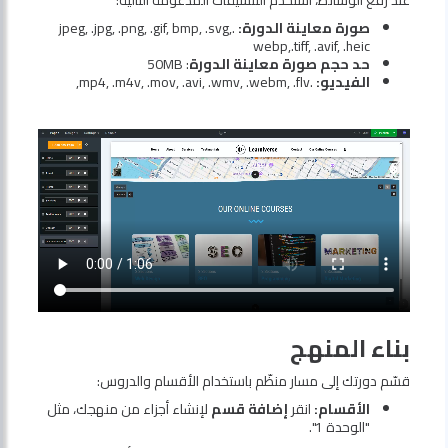
عند رفع الوسائط، استخدم التنسيقات المدعومة التالية:
صورة معاينة الدورة
:
.jpeg, .jpg, .png, .gif, bmp, .svg,
webp,
.tiff, .avif, .heic
حد حجم صورة معاينة الدورة
: ‏50MB
الفيديو:
.mp4, .m4v, .mov, .avi, .wmv, .webm, .flv,
بناء المنهج
قسّم دورتك إلى مسار منظّم باستخدام الأقسام والدروس:
الأقسام:
انقر
إضافة قسم
لإنشاء أجزاء من منهجك، مثل
"الوحدة 1".