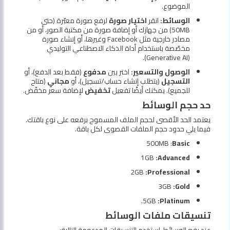
الموضوع.
الوسائط:
انقر
اختيار صورة
لرفع صورة معبّرة (حتى
50MB) من جهازك أو إضافة صورة من مكتبة الصور، أو من
مصادر خارجية مثل Facebook وغيرها، أو إنشاء صورة
مخصّصة باستخدام أداة الذكاء الاصطناعي التوليدي
(Generative AI).
الوصول والتسعير:
اختر بين
مدفوع
(فقط بعد الدفع)، أو
التسجيل
(يتطلب إنشاء حساب/تسجيل)، أو
مجاني
(متاح
للجميع). يمكنك أيضًا تفعيل
تخفيض
لإضافة سعر مخفّض.
حد حجم الوسائط
يعتمد الحد الأقصى لحجم الملف المسموح برفعه على نوع باقتك.
فيما يلي حدود حجم الملفات القصوى لكل باقة.
Basic
: ‏500MB
Advanced:
‏1GB
Professional:
‏2GB
Gold:
‏3GB
Platinum:
‏5GB.
تنسيقات ملفات الوسائط