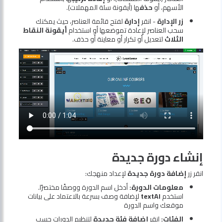
الأسهم، أو
حذف
ها (أيقونة سلة المهملات).
زر الإدارة
- انقر
إدارة
لفتح قائمة العناصر، حيث يمكنك
سحب العناصر لإعادة تموضعها أو استخدام
أيقونة النقاط
الثلاث
لتعديل أو تكرار أو معاينة أو حذف.
إنشاء دورة جديدة
انقر زر
إضافة دورة جديدة
لإعداد منهجك:
معلومات الدورة:
أدخل اسم الدورة ووصفًا مختصرًا.
استخدم
textAI
لإضافة وصف بسرعة بالاعتماد على بيانات
موقعك واسم الدورة
الفئات:
انقر
إضافة فئة جديدة
لتنظيم الدورات حسب