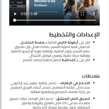
الإعدادات والتخطيط
انقر على
أيقونة الترس
الخاصة بـ
صفحة المنتدى
لتخصيص البنية المرئية للقسم. يمكنك تعديل لون صندوق
عناصر القسم، ولون الخلفية، وإضافة صورة أو فيديو للخلفية،
وإضافة حركة خلفية، وتعيين فواصل الأشكال
انقر على زر
التخطيط
لاختيار تخطيط مختلف للقسم
ملاحظات
التحكم في الإشراف
– تضمن إضافة عناوين بريد إلكتروني
محددة إلى قائمة المشرفين تمكين أعضاء الفريق المعنيين
من إدارة نقاشات المجتمع ومتابعتها بفعالية.
تنسيق النص المنسّق
– يدعم حقل الوصف خيارات تنسيق
متعددة، بما في ذلك النص الغامق والروابط والصور
المضمّنة، لجعل مقدمة منتداك أكثر جاذبية.