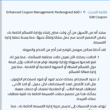
قائمة التحديث
Enhanced Coupon Management: Redesigned Add /
Edit Coupon
ستجد أنه من الأسهل من أي وقت مضى إنشاء وإدارة القسائم الخاصة بك.
يضمن التصميم الجديد سير عمل سلسًا وتنقلًا بديهيًا ، مما يبسط عملية إدارة
القسيمة.
لقد أدخلنا مجالين مهمين لتوفير قدر أكبر من التحكم والمرونة:
الحالات: يمكنك الآن تعيين حالات مختلفة لقسائمك ، مما يتيح لك
تتبع تقدمها بسهولة وإدارة توفرها. توفر هذه الحالات رؤى قيمة
حول القسائم النشطة أو المنتهية الصلاحية أو القادمة ، مما يتيح
إدارة فعالة للقسائم.
حدود الاستخدام: يمكنك تحديد قيود أو قيود لاستخدام الكوبون ،
مثل الحد الأقصى لعدد الاستخدامات لكل عميل ، أو الحد الأدنى
لمتطلبات قيمة الطلب ، أو الصلاحية لمنتجات أو خدمات معينة.
يمكّنك هذا من تصميم حملات القسيمة الخاصة بك لتلبية متطلبات
عملك الفريدة.
تهدف هذه التحسينات إلى تحسين تجربة إدارة القسيمة الخاصة بك ، مما