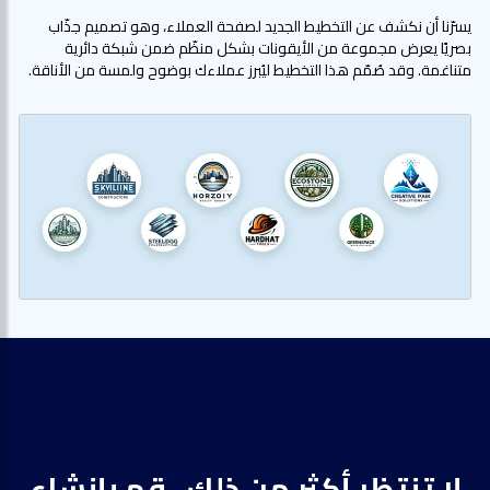
يسرّنا أن نكشف عن التخطيط الجديد لصفحة العملاء، وهو تصميم جذّاب
بصريًا يعرض مجموعة من الأيقونات بشكل منظّم ضمن شبكة دائرية
متناغمة. وقد صُمّم هذا التخطيط ليُبرز عملاءك بوضوح ولمسة من الأناقة.
لا تنتظر أكثر من ذلك ، قم بإنشاء