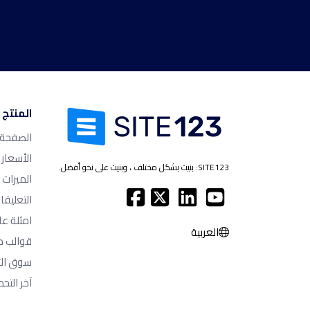
المنتج
الصفحة ا
الأسعار
SITE123: بنيت بشكل مختلف ، وبنيت على نحو أفضل.
الميزات
التعليقا
امثلة عل
العربية
قوالب م
سوق الت
آخر التحد