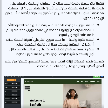
قدّمنا أداة جديدة وقوية لمساعدتك في عمليتك الإبداعية والحفاظ على
هوية علامة تجارية متسقة. من توليد الألوان بالاعتماد على AI إلى مساحة
مخصصة لأسلوب الطباعة المفضل لديك، أصبح بناء موقع أحلامك أسرع من
أي وقت مضى.
علامة التبويب الجديدة 'المفضلة' – يمكنك الآن حفظ الخطوط الأكثر
استخدامًا لديك مع أوزانها المحددة في علامة تبويب مخصصة باسم
"المفضلة" للوصول السريع.
الحفظ بنقرة واحدة – ما عليك سوى النقر على أيقونة النجمة بجانب
أي خط في المكتبة لإضافته فورًا إلى قائمة المفضلة لديك.
بحث وتصفية محسّنان للخطوط – اعثر على ما تحتاجه بالضبط خلال
ثوانٍ باستخدام شريط البحث الجديد داخل قائمة اختيار الخطوط.
صُممت هذه التحديثات لإزالة التخمين من عملية التصميم، لتتمكن من حفظ
أفضل أفكارك وتطبيقها على موقعك بنقرة واحدة.