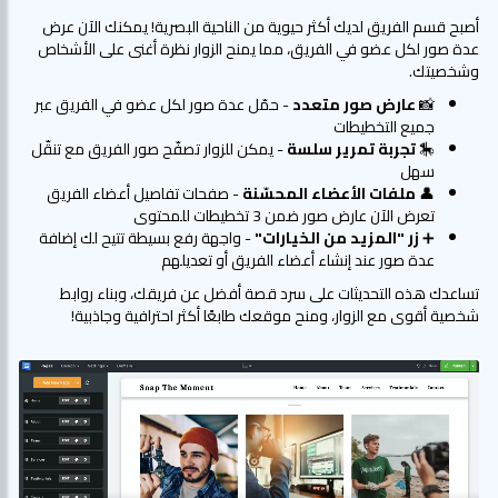
أصبح قسم الفريق لديك أكثر حيوية من الناحية البصرية! يمكنك الآن عرض
عدة صور لكل عضو في الفريق، مما يمنح الزوار نظرة أغنى على الأشخاص
وشخصيتك.
📸
عارض صور متعدد
- حمّل عدة صور لكل عضو في الفريق عبر
جميع التخطيطات
🎠
تجربة تمرير سلسة
- يمكن للزوار تصفّح صور الفريق مع تنقّل
سهل
👤
ملفات الأعضاء المحسّنة
- صفحات تفاصيل أعضاء الفريق
تعرض الآن عارض صور ضمن 3 تخطيطات للمحتوى
➕
زر "المزيد من الخيارات"
- واجهة رفع بسيطة تتيح لك إضافة
عدة صور عند إنشاء أعضاء الفريق أو تعديلهم
تساعدك هذه التحديثات على سرد قصة أفضل عن فريقك، وبناء روابط
شخصية أقوى مع الزوار، ومنح موقعك طابعًا أكثر احترافية وجاذبية!