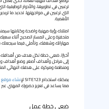
لوضع أهداف مهنية فعالة، خذي بعض الوقت
ترغبين في تطويرها، والأدوار الوظيفية التي 
التي ترغبين في مواجهتها. تحديد ما تريدين
الأهمية.
امتلاك رؤية مهنية واضحة وكتابتها سيمنح
متحفزة وعلى المسار الصحيح أثناء سعيك ن
مهاراتك وشغفك، وتأملي فيما سيجعلك س
أخيرًا، ضعي خطة لكل هدف من أهدافك ا
إلى مراحل وأهداف أصغر. وضع أهداف وا
ومنظمة ومركزة على هدفك النهائي المتمث
يمكنك استخدام SITE123 ل
إنشاء موقع إ
مما يساعد في تعزيز حضورك المهني عبر ال
ضعي خطة عمل