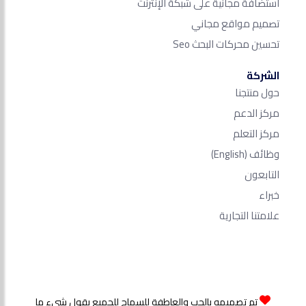
استضافة مجانية على شبكة الإنترنت
تصميم مواقع مجاني
تحسين محركات البحث Seo​
الشركة
حول منتجنا
مركز الدعم
مركز التعلم
وظائف
(English)
التابعون
خبراء
علامتنا التجارية
تم تصميمه بالحب والعاطفة للسماح للجميع بقول شيء ما