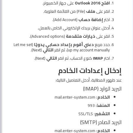
افتح Outlook 2016
على جهاز الكمبيوتر.
انقر على
ملف
(File) من القائمة العلوية.
اختر
إضافة حساب
(Add Account).
أدخل عنوان بريدك الإلكتروني الخاص بالعمل.
انقر على
خيارات متقدمة
(Advanced options).
حدد مربع
دعني أقوم بإعداد حسابي يدويًا
(Let me set
up my account manually)، ثم انقر
التالي
(Next).
اختر
IMAP
كنوع الحساب، ثم انقر
التالي
(Next).
إدخال إعدادات الخادم
عند ظهور المطالبة، أدخل التفاصيل التالية:
البريد الوارد (IMAP)
الخادم:
mail.enter-system.com
المنفذ:
993
التشفير:
SSL/TLS
البريد الصادر (SMTP)
الخادم:
mail.enter-system.com