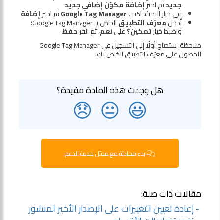
جديد
ثم اختر
إضافة مكوّن إضافي جديد
في خيار البحث، اكتب
Google Tag Manager
ثم اختر
إضافة
أدخل
معرّف التطبيق
الخاص بـ Google Tag Manager؛
واضبط خيار
تمكين؟
على
نعم
، ثم انقر
حفظ
ملاحظة: ستحتاج أولًا إلى التسجيل في Google Tag Manager
للحصول على معرّف التطبيق الخاص بك.
هل وجدت هذه المادة مفيدة؟
😞
😐
😃
بدء محادثة مع ممثل خدمة الدعم
مقالات ذات صلة:
- إعادة تعيين التغييرات على الإصدار الأخير المنشور