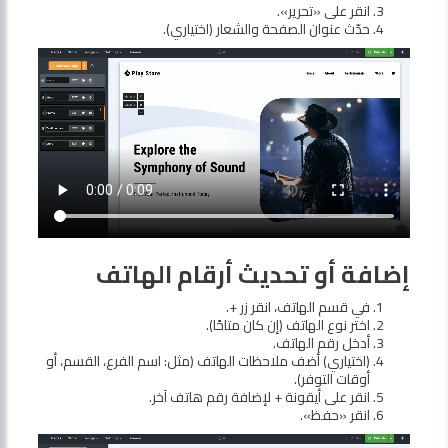
انقر على «تحرير».
حدّث عنوان الصفحة والشعار (اختياري).
إضافة أو تحديث أرقام الهاتف
في قسم الهاتف، انقر زر +.
اختر نوع الهاتف (إن كان متاحًا).
أدخل رقم الهاتف.
(اختياري) أضف ملاحظات الهاتف (مثل: اسم الفرع، القسم، أو
أوقات التوفر).
انقر على أيقونة + لإضافة رقم هاتف آخر.
انقر «حفظ».