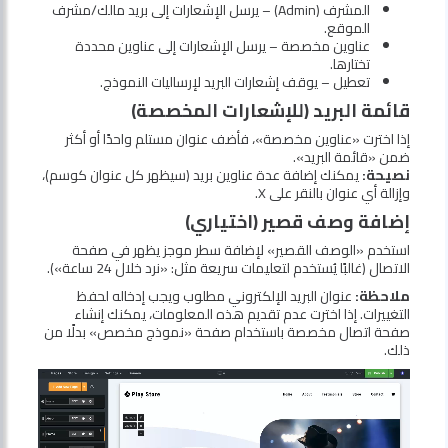
المشرف (Admin) – يرسل الإشعارات إلى بريد مالك/مشرف
الموقع.
عناوين مخصصة – يرسل الإشعارات إلى عناوين محددة
تختارها.
تعطيل – يوقف إشعارات البريد لإرساليات النموذج.
قائمة البريد (للإشعارات المخصصة)
إذا اخترت «عناوين مخصصة»، فأضف عنوان مستلم واحدًا أو أكثر
ضمن «قائمة البريد».
نصيحة:
يمكنك إضافة عدة عناوين بريد (سيظهر كل عنوان كوسم)،
وإزالة أي عنوان بالنقر على X.
إضافة وصف قصير (اختياري)
استخدم «الوصف القصير» لإضافة سطر موجز يظهر في صفحة
الاتصال (غالبًا يُستخدم لتعليمات سريعة مثل: «نرد خلال 24 ساعة»).
ملاحظة:
عنوان البريد الإلكتروني مطلوب ويجب إدخاله لحفظ
التغييرات. إذا اخترت عدم تقديم هذه المعلومات، يمكنك إنشاء
صفحة اتصال مخصصة باستخدام صفحة «نموذج مخصص» بدلًا من
ذلك.