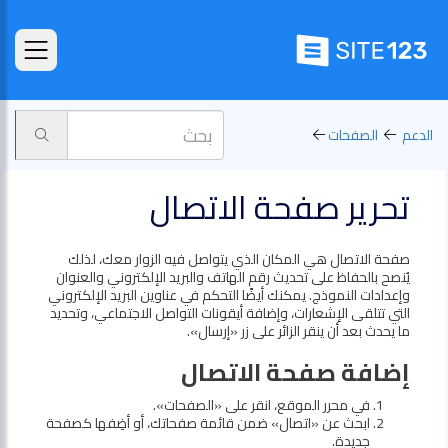
الدعم
الصفحات‪
تحرير صفحة الاتصال
صفحة الاتصال هي المكان الذي يتواصل فيه الزوار معك، لذلك
يُنصح بالحفاظ على تحديث رقم الهاتف والبريد الإلكتروني والعنوان
وإعدادات النموذج. يمكنك أيضًا التحكم في عناوين البريد الإلكتروني
التي تتلقى الإشعارات، وإضافة أيقونات التواصل الاجتماعي، وتحديد
ما يحدث بعد أن ينقر الزائر على زر «إرسال».
إضافة صفحة الاتصال
في محرر الموقع، انقر على «الصفحات».
ابحث عن «اتصال» ضمن قائمة صفحاتك، أو أضِفها كصفحة
جديدة.