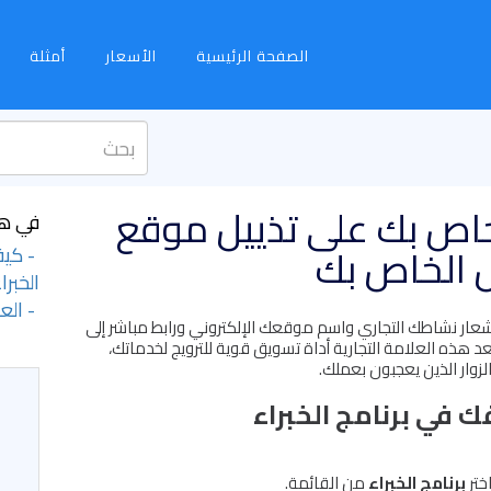
الصفحة الرئيسية
الأسعار
أمثلة
خاص بك على تذييل موقع
في هذ
ل الخاص بك
- كيف
الخبرا
- العل
شعار نشاطك التجاري واسم موقعك الإلكتروني ورابط مباشر إلى
ائه. تُعد هذه العلامة التجارية أداة تسويق قوية للترويج لخدماتك،
زوار الذين يعجبون بعملك.
 في برنامج الخبراء
ختر
برنامج الخبراء
من القائمة.