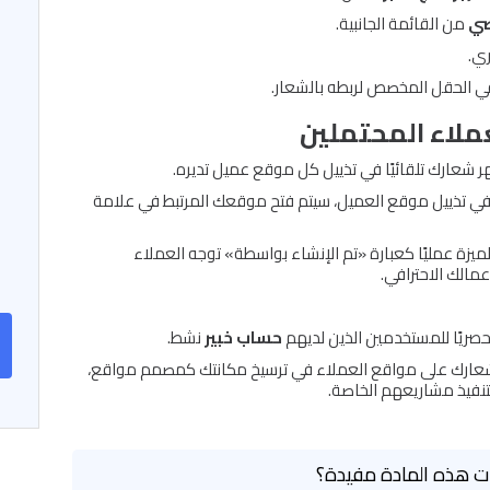
صي
من القائمة الجانبية.
ي.
 الحقل المخصص لربطه بالشعار.
عملاء المحتملين
 شعارك تلقائيًا في تذييل كل موقع عميل تديره.
 في تذييل موقع العميل، سيتم فتح موقعك المرتبط في علامة
يزة عمليًا كعبارة «تم الإنشاء بواسطة» توجه العملاء
مالك الاحترافي.
صريًا للمستخدمين الذين لديهم
حساب خبير
نشط.
ارك على مواقع العملاء في ترسيخ مكانتك كمصمم مواقع،
 لتنفيذ مشاريعهم الخاصة.
 هذه المادة مفيدة؟