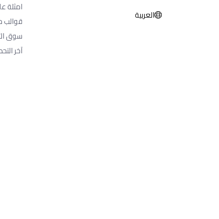
امثلة عل
العربية
قوالب م
سوق الت
آخر التحد