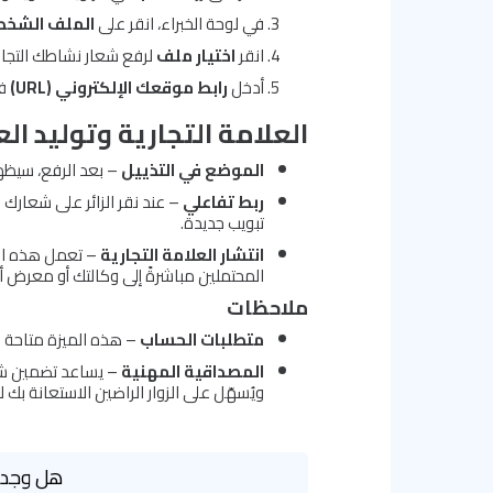
في لوحة الخبراء، انقر على
الملف الشخ
انقر
اختيار ملف
لرفع شعار نشاطك التجار
أدخل
رابط موقعك الإلكتروني (URL)
في
العلامة التجارية وتوليد ال
الموضع في التذييل
– بعد الرفع، سيظهر
ربط تفاعلي
– عند نقر الزائر على شعارك
تبويب جديدة.
انتشار العلامة التجارية
– تعمل هذه الم
المحتملين مباشرةً إلى وكالتك أو معرض أع
ملاحظات
متطلبات الحساب
– هذه الميزة متاحة ح
المصداقية المهنية
– يساعد تضمين شع
ويُسهّل على الزوار الراضين الاستعانة بك
هل وجدت