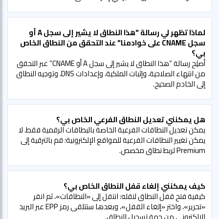
لماذا تظهر لي رسالة "هذا النطاق لا يشير إلى سجل A أو
سجل CNAME على خوادمنا" عند التحقق من النطاق الخاص
بي؟
أصلِح رسالة “هذا النطاق لا يشير إلى سجل A أو CNAME” عبر التحقق
من انتهاء الصلاحية، وإثبات الملكية، وإعدادات DNS، وتوجيه النطاق
إلى الخادم الصحيح.
هل يمكنني تعديل النطاق الفرعي الخاص بي؟
يمكن تعديل النطاقات الفرعية الخاصة بالبطاقات الرقمية فقط. لا
يمكن تغيير النطاقات الفرعية للمواقع الإلكترونية؛ قم بالترقية إلى
Premium لربط نطاق مخصص.
كيف يمكنني إلغاء قفل النطاق الخاص بي؟
كيفية فتح قفل النطاق لنقله: انتقل إلى «النطاقات»، ثم انقر
«تحرير»، واختر «إلغاء القفل»، وبعدها ستتلقى رمز EPP عبر البريد
الإلكتروني من جهة تسجيل النطاق.