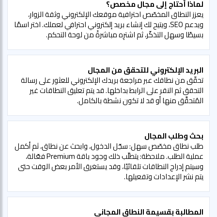
لماذا أحتاج إلى مجال مخصص؟
يعزز النطاق المخصّص احترافية موقعك الإلكتروني وثقة الزوار،
ويدعم SEO، ويتيح لك إنشاء بريد إلكتروني احترافي لعملك. اختر اسمًا
بسيطًا وسهل التذكّر، ثم اشترِه مباشرةً من لوحة التحكم.
البريد الإلكتروني للتحقق من المجال
تحقّق من نطاقك عبر مراجعة بريدك الإلكتروني للعثور على رسالة
التحقق ثم النقر على الرابط بداخلها. قد يتم تعليق النطاقات غير
المُتحقَّق منها أو قد لا تكون نشطة بالكامل.
بحث وطلب المجال
طلب نطاق مخصّص سهل: سجّل الدخول، وابحث عن نطاق، ثم أكمل
عملية الطلب. ملاحظة: يتطلّب ذلك وجود باقة Premium فعّالة،
وسيتم إدراج النطاقات تلقائيًا، وقد يستغرق الأمر بعض الوقت حتى
يتم نشر الإعدادات وتفعيلها.
المطالبة بقسيمة النطاق المجاني