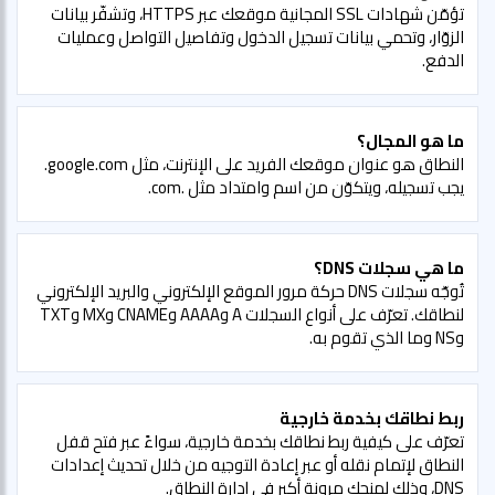
تؤمّن شهادات SSL المجانية موقعك عبر HTTPS، وتشفّر بيانات
الزوّار، وتحمي بيانات تسجيل الدخول وتفاصيل التواصل وعمليات
الدفع.
ما هو المجال؟
النطاق هو عنوان موقعك الفريد على الإنترنت، مثل google.com.
يجب تسجيله، ويتكوّن من اسم وامتداد مثل .com.
ما هي سجلات DNS؟
تُوجّه سجلات DNS حركة مرور الموقع الإلكتروني والبريد الإلكتروني
لنطاقك. تعرّف على أنواع السجلات A وAAAA وCNAME وMX وTXT
وNS وما الذي تقوم به.
ربط نطاقك بخدمة خارجية
تعرّف على كيفية ربط نطاقك بخدمة خارجية، سواءً عبر فتح قفل
النطاق لإتمام نقله أو عبر إعادة التوجيه من خلال تحديث إعدادات
DNS، وذلك لمنحك مرونة أكبر في إدارة النطاق.