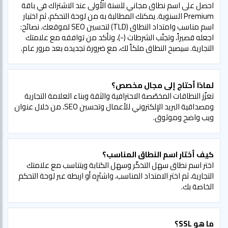
احصل على اسم نطاق مجاني للسنة الأولى عند الاشتراك في باقة
Premium السنوية. يمكنك المطالبة به من لوحة التحكم، ثم اختيار
اسم مناسب وامتداد النطاق (TLD) لتحسين SEO لموقعك. نصائح:
اجعله قصيراً، وتجنّب الشرطات (-)، وتأكد من توافقه مع علامتك
التجارية. سيصبح النطاق ملكاً لك، مع ضرورة تجديده بعد مرور عام.
لماذا أحتاج إلى مجال مخصص؟
تعزّز النطاقات المخصّصة الاحترافية والثقة وبناء العلامة التجارية
ومصداقية البريد الإلكتروني للأعمال وتحسين SEO، من خلال عنوان
ويب واضح وموثوق.
كيف أختار اسم النطاق المناسب؟
اختر اسم نطاق سهل التذكّر وسهل الكتابة ويتناسب مع علامتك
التجارية، ثم اختر الامتداد المناسب، واشتَرِه أو اربطه عبر لوحة التحكم
الخاصة بك.
ما هو SSL؟