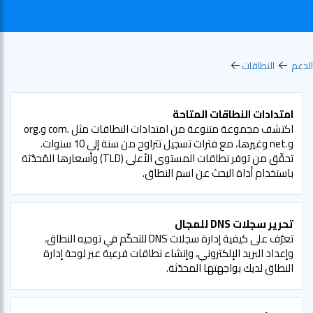
لدعم
النطاقات
امتدادات النطاقات المتاحة
اكتشف مجموعة متنوعة من امتدادات النطاقات مثل .com و.org
و.net وغيرها، مع فترات تسجيل تتراوح من سنة إلى 10 سنوات.
تحقّق من توفر نطاقات المستوى الأعلى (TLD) وأسعارها المُحدَّثة
باستخدام أداة البحث عن اسم النطاق.
تحرير سجلات DNS للمجال
تعرّف على كيفية إدارة سجلات DNS للتحكّم في توجيه النطاق،
وإعداد البريد الإلكتروني، وإنشاء نطاقات فرعية عبر لوحة إدارة
النطاق لديك بواجهتها المحدّثة.