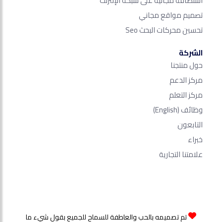
استضافة مجانية على شبكة الإنترنت
تصميم مواقع مجاني
تحسين محركات البحث Seo​
الشركة
حول منتجنا
مركز الدعم
مركز التعلم
وظائف
(English)
التابعون
خبراء
علامتنا التجارية
تم تصميمه بالحب والعاطفة للسماح للجميع بقول شيء ما