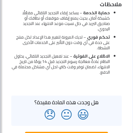
ملاحظات
حماية الخدمة
– يساعد إبقاء التجديد التلقائي مفعّلًا
كشبكة أمان، بحيث يمنع إيقاف موقعك أو نطاقك أو
صناديق البريد في حال نسيت موعد الانتهاء عند التجديد
اليدوي.
تحكم فوري
– لديك المرونة لتغيير هذا الإعداد لكل منتج
على حدة في أي وقت دون التأثير على الخدمات الأخرى
النشطة.
الاطّلاع على الفوترة
– عند تفعيل التجديد التلقائي، يحاول
النظام عادةً معالجة رسوم التجديد قبل 14 يومًا من تاريخ
الانتهاء، لضمان توفر وقت كافٍ لحل أي مشاكل محتملة في
الدفع.
هل وجدت هذه المادة مفيدة؟
😞
😐
😃