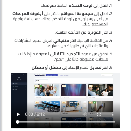
انتقل إلى
لوحة التحكم
الخاصة بموقعك.
ادخل إلى
مجموعة المواقع
بالنقر على
أيقونة المربعات
في أعلى يسار أو يمين لوحة التحكم، وذلك حسب لغة واجهة
المستخدم لديك.
اختر
الفوترة
من القائمة الجانبية.
من القائمة الجانبية، انقر
منتجاتي
لعرض جميع الاشتراكات
والمنتجات التي تم طلبها ضمن حسابك.
تحقق من عمود
التجديد التلقائي
لمعرفة ما إذا كانت
منتجاتك مضبوطة حاليًا على "نعم".
انقر
تعديل
لتغيير الإعداد إلى
مفعّل
أو
معطّل
.