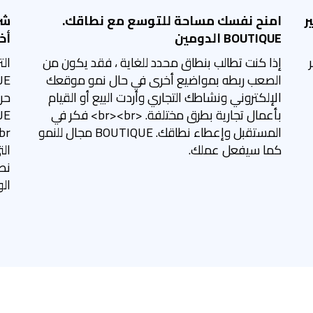
BOUT قصير
امنح نفسك مساحة للتوسع مع نطاقك.
شر
BOUTIQUE الدومين
أخطا
إذا كنت تطالب بنطاق محدد للغاية ، فقد يكون من
الت
الصعب ربطه بمواضيع أخرى في حال نمو موقعك
الإلكتروني ونشاطك التجاري وأردت البيع أو القيام
بأعمال تجارية بطرق مختلفة. <br><br> فكر في
المستقبل وإعطاء نطاقك. BOUTIQUE مجال للنمو
كما سيفعل عملك.
الت
نط
الو