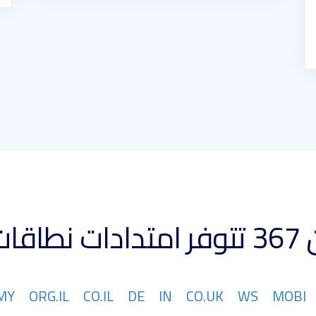
 كبيرة
MY
ORG.IL
CO.IL
DE
IN
CO.UK
WS
MOBI