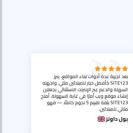
بعد تجربة عدة أدوات لبناء المواقع، يبرز
SITE123 كأفضل خيار للمبتدئين مثلي. واجهته
السهلة والدعم عبر الإنترنت الاستثنائي يجعلان
إنشاء موقع ويب أمرًا في غاية السهولة. أمنح
SITE123 بثقة تقييم 5 نجوم كاملًا — فهو
مثالي للمبتدئين.
بول داونز