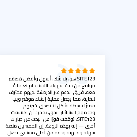
SITE123 هو، بلا شك، أسهل وأفضل مُصمّم
مواقع من حيث سهولة الاستخدام تعاملتُ
معه. فريق الدعم عبر الدردشة لديهم محترف
للغاية، مما يجعل عملية إنشاء موقع ويب
مميزًا بسيطة بشكل لا يُصدق. خبرتهم
ودعمهم استثنائيان بحق. بمجرد أن اكتشفت
SITE123، توقفت فورًا عن البحث عن خيارات
أخرى — إنه بهذه الروعة. إن الجمع بين منصة
سهلة وبديهية ودعم من أعلى مستوى يجعل