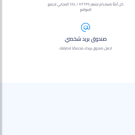
كن آمنًا باستخدام تشفير SSL / HTTPS المجاني لجميع
المواقع
صندوق بريد شخصي
اجعل صندوق بريدك مخصصًا لاحترافك