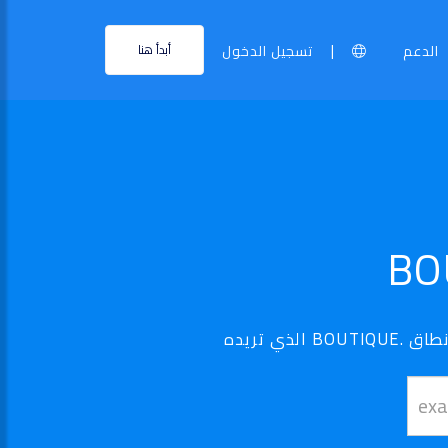
|
الدعم
تسجيل الدخول
أبدأ هنا
نطاق ..BOUTIQUE الخاص بك أصبح في متناول اليد - استخدم أداة البحث الخاصة بنا لتجد نطاق .BOUTIQUE الذي تريده