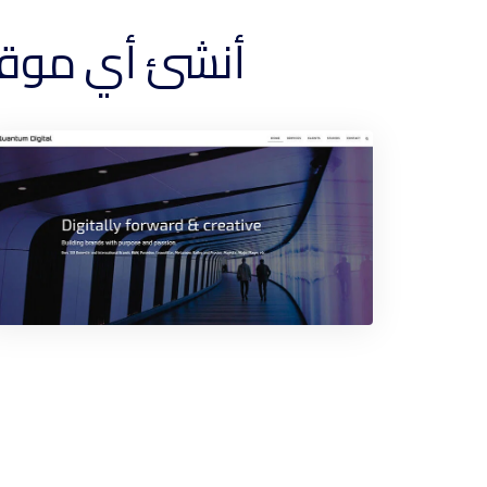
أنشئ أي موقع ويب ضم