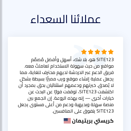
عملائنا السعداء
SITE123 هو، بلا شك، أسهل وأفضل مُصمّم
مواقع من حيث سهولة الاستخدام تعاملتُ معه.
فريق الدعم عبر الدردشة لديهم محترف للغاية، مما
يجعل عملية إنشاء موقع ويب مميزًا بسيطة بشكل
لا يُصدق. خبرتهم ودعمهم استثنائيان بحق. بمجرد أن
اكتشفت SITE123، توقفت فورًا عن البحث عن
خيارات أخرى — إنه بهذه الروعة. إن الجمع بين
منصة سهلة وبديهية ودعم من أعلى مستوى يجعل
SITE123 يتفوق على المنافسين.
كريستي بريتيمان