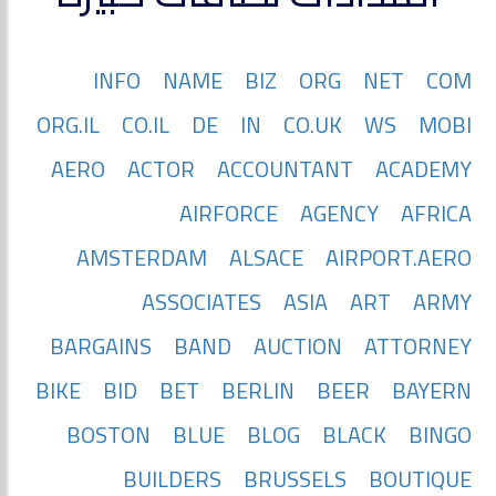
INFO
NAME
BIZ
ORG
NET
COM
ORG.IL
CO.IL
DE
IN
CO.UK
WS
MOBI
AERO
ACTOR
ACCOUNTANT
ACADEMY
AIRFORCE
AGENCY
AFRICA
AMSTERDAM
ALSACE
AIRPORT.AERO
ASSOCIATES
ASIA
ART
ARMY
BARGAINS
BAND
AUCTION
ATTORNEY
BIKE
BID
BET
BERLIN
BEER
BAYERN
BOSTON
BLUE
BLOG
BLACK
BINGO
BUILDERS
BRUSSELS
BOUTIQUE