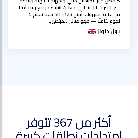
كأفضل خيار للمبتدئين مثلي. واجهته السهلة والدعم
عبر الإنترنت الاستثنائي يجعلان إنشاء موقع ويب أمرًا
في غاية السهولة. أمنح SITE123 بثقة تقييم 5
نجوم كاملًا — فهو مثالي للمبتدئين.
بول داونز
أكثر من 367 تتوفر
امتدادات نطاقات كبيرة