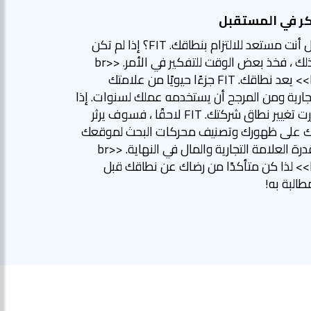
ر في المستقبل
هل أنت مستعد للالتزام بنطاقك. FIT؟ إذا لم تكن
كذلك ، فخذ بعض الوقت للتفكير في الأمر. <br>
<br> يعد نطاقك. FIT جزءًا حيويًا من علامتك
تجارية ومن المرجح أن يستخدمه عملك لسنوات. إذا
قررت تغيير نطاق شركتك. FIT لاحقًا ، فسوف يرثر
ك على ظهورك وتصنيف محركات البحث لموقعك
وقدرة العلامة التجارية والمال في النهاية. <br>
<br> لذا كن متأكدًا من رضاك عن نطاقك قبل
طالبة به!