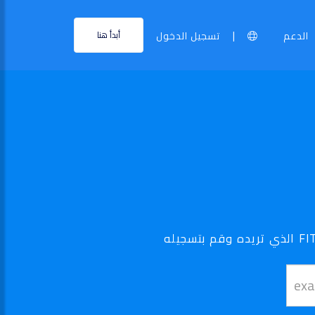
|
الدعم
تسجيل الدخول
أبدأ هنا
نطاق ..FIT الخاص بك أصبح في متناول اليد - استخدم أداة البحث الخاصة بنا لتجد نطاق .FIT الذي تريده وقم بتسجيله