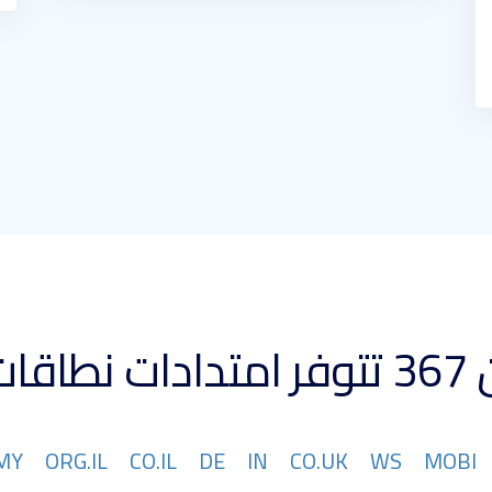
 كبيرة
MY
ORG.IL
CO.IL
DE
IN
CO.UK
WS
MOBI