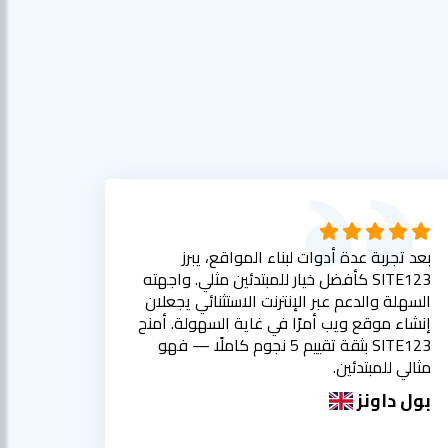
بعد تجربة عدة أدوات لبناء المواقع، يبرز
SITE123 كأفضل خيار للمبتدئين مثلي. واجهته
السهلة والدعم عبر الإنترنت الاستثنائي يجعلان
إنشاء موقع ويب أمرًا في غاية السهولة. أمنح
SITE123 بثقة تقييم 5 نجوم كاملًا — فهو
مثالي للمبتدئين.
بول داونز