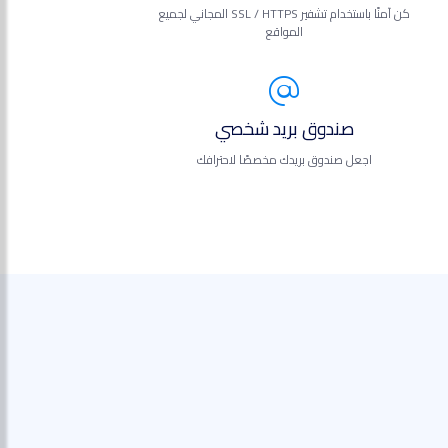
كن آمنًا باستخدام تشفير SSL / HTTPS المجاني لجميع
المواقع
صندوق بريد شخصي
اجعل صندوق بريدك مخصصًا لاحترافك