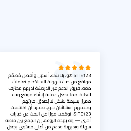
SITE123 هو، بلا شك، أسهل وأفضل مُصمّم
مواقع من حيث سهولة الاستخدام تعاملتُ
معه. فريق الدعم عبر الدردشة لديهم محترف
للغاية، مما يجعل عملية إنشاء موقع ويب
مميزًا بسيطة بشكل لا يُصدق. خبرتهم
ودعمهم استثنائيان بحق. بمجرد أن اكتشفت
SITE123، توقفت فورًا عن البحث عن خيارات
أخرى — إنه بهذه الروعة. إن الجمع بين منصة
سهلة وبديهية ودعم من أعلى مستوى يجعل