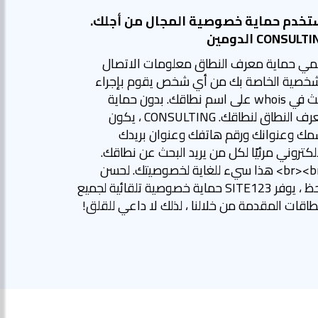
تخدم حماية خصوصية المجال من أجلك.
CONSULT الدومين
مي حماية معرف النطاق معلومات الاتصال
شخصية الخاصة بك من أي شخص يقوم بإجراء
بحث في whois على اسم نطاقك. بدون حماية
معرف النطاق لنطاقك. CONSULTING ، يكون
مك وعنوانك ورقم هاتفك وعنوان بريدك
لكتروني مرئيًا لكل من يريد البحث عن نطاقك.
<br><br> هذا سيء للغاية لخصوصيتك. لحسن
الحظ ، يوفر SITE123 حماية خصوصية تلقائية لجميع
طاقات المقدمة من خلالنا ، لذلك لا داعي للقلق!