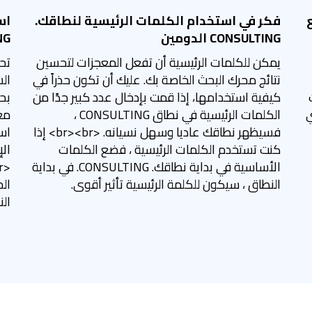
يع
فكر في استخدام الكلمات الرئيسية لنطاقك.
اس
CONSULTING الدومين
ING
يمكن للكلمات الرئيسية أن تفعل المعجزات لتحسين
تح
نتائج محرك البحث الخاصة بك. عليك أن تكون حذراً في
ال
ت
كيفية استخدامها، إذا قمت بإدخال عدد كبير جدًا من
ي
الكلمات الرئيسية في نطاق CONSULTING ،
فسيظهر نطاقك عاديا وسهل نسيانه. <br><br> إذا
اس
كنت تستخدم الكلمات الرئيسية ، فضع الكلمات
الإ
الأساسية في بداية نطاقك. CONSULTING. في بداية
النطاق ، سيكون للكلمة الرئيسية تأثير أقوى.
الن