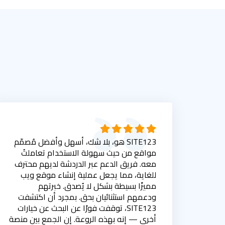
SITE123 هو، بلا شك، أسهل وأفضل مُصمّم
مواقع من حيث سهولة الاستخدام تعاملتُ
معه. فريق الدعم عبر الدردشة لديهم محترف
للغاية، مما يجعل عملية إنشاء موقع ويب
مميزًا بسيطة بشكل لا يُصدق. خبرتهم
ودعمهم استثنائيان بحق. بمجرد أن اكتشفت
SITE123، توقفت فورًا عن البحث عن خيارات
أخرى — إنه بهذه الروعة. إن الجمع بين منصة