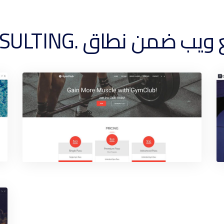
نطاق .CONSULTING الخاص بك