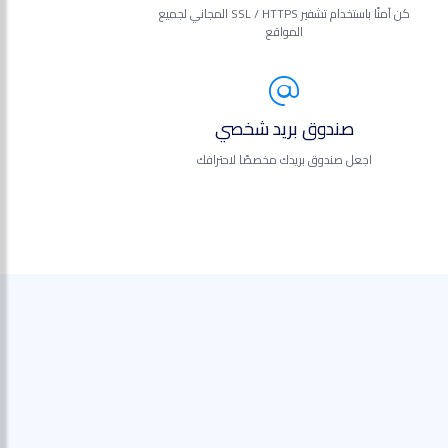
كن آمنًا باستخدام تشفير SSL / HTTPS المجاني لجميع
المواقع
صندوق بريد شخصي
اجعل صندوق بريدك مخصصًا لاحترافك