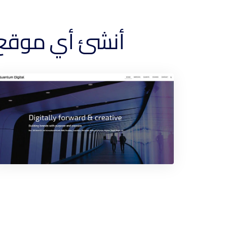
أنشئ أي موقع ويب ضمن 