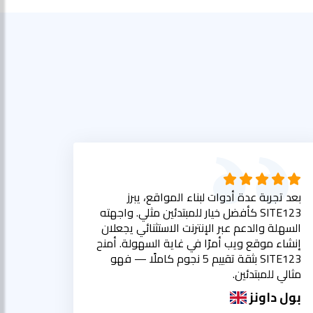
بعد تجربة عدة أدوات لبناء المواقع، يبرز
SITE123 كأفضل خيار للمبتدئين مثلي. واجهته
السهلة والدعم عبر الإنترنت الاستثنائي يجعلان
إنشاء موقع ويب أمرًا في غاية السهولة. أمنح
SITE123 بثقة تقييم 5 نجوم كاملًا — فهو
مثالي للمبتدئين.
بول داونز