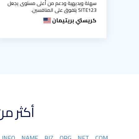
سهلة وبديهية ودعم من أعلى مستوى يجعل
SITE123 يتفوق على المنافسين.
كريستي بريتيمان
أكثر من 367 تتوفر امتدادات نطاقات
INFO
NAME
BIZ
ORG
NET
COM