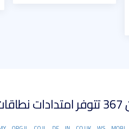
 كبيرة
MY
ORG.IL
CO.IL
DE
IN
CO.UK
WS
MOBI