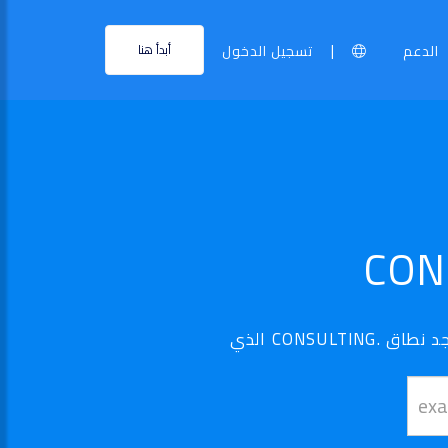
|
الدعم
تسجيل الدخول
أبدأ هنا
نطاق ..CONSULTING الخاص بك أصبح في متناول اليد - استخدم أداة البحث الخاصة بنا لتجد نطاق .CONSULTING الذي