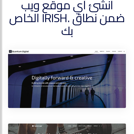
أنشئ أي موقع ويب
ضمن نطاق .IRISH الخاص
بك