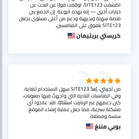
اكتشفت SITE123، توقفت فورًا عن البحث عن
خيارات أخرى — إنه بهذه الروعة. إن الجمع بين
منصة سهلة وبديهية ودعم من أعلى مستوى يجعل
SITE123 يتفوق على المنافسين.
كريستي بريتيمان
من تجربتي، يُعدّ SITE123 سهل الاستخدام للغاية.
وفي المناسبات النادرة التي واجهتُ فيها صعوبات،
كان دعمهم عبر الإنترنت استثنائيًا. لقد عالجوا أي
مشكلة بسرعة، مما جعل عملية إنشاء الموقع
سلسة وممتعة.
بوبي مننغ