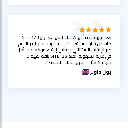
بعد تجربة عدة أدوات لبناء المواقع، يبرز SITE123
كأفضل خيار للمبتدئين مثلي. واجهته السهلة والدعم
عبر الإنترنت الاستثنائي يجعلان إنشاء موقع ويب أمرًا
في غاية السهولة. أمنح SITE123 بثقة تقييم 5
نجوم كاملًا — فهو مثالي للمبتدئين.
بول داونز