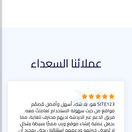
عملائنا السعداء
SITE123 هو، بلا شك، أسهل وأفضل مُصمّم
مواقع من حيث سهولة الاستخدام تعاملتُ معه.
فريق الدعم عبر الدردشة لديهم محترف للغاية، مما
يجعل عملية إنشاء موقع ويب مميزًا بسيطة بشكل
لا يُصدق. خبرتهم ودعمهم استثنائيان بحق. بمجرد أن