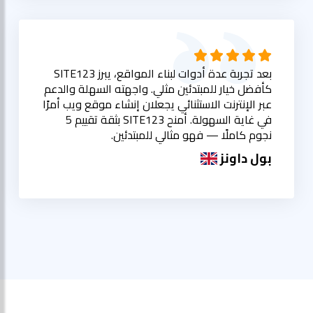
بعد تجربة عدة أدوات لبناء المواقع، يبرز SITE123
كأفضل خيار للمبتدئين مثلي. واجهته السهلة والدعم
عبر الإنترنت الاستثنائي يجعلان إنشاء موقع ويب أمرًا
في غاية السهولة. أمنح SITE123 بثقة تقييم 5
نجوم كاملًا — فهو مثالي للمبتدئين.
بول داونز