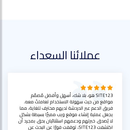
عملائنا السعداء
SITE123 هو، بلا شك، أسهل وأفضل مُصمّم
مواقع من حيث سهولة الاستخدام تعاملتُ معه.
فريق الدعم عبر الدردشة لديهم محترف للغاية، مما
يجعل عملية إنشاء موقع ويب مميزًا بسيطة بشكل
لا يُصدق. خبرتهم ودعمهم استثنائيان بحق. بمجرد أن
اكتشفت SITE123، توقفت فورًا عن البحث عن