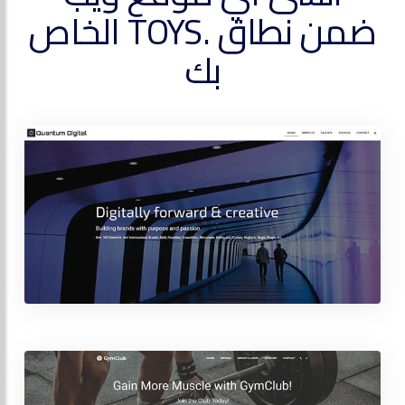
ضمن نطاق .TOYS الخاص
بك