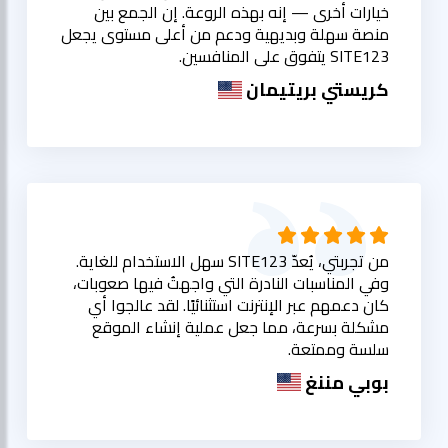
خيارات أخرى — إنه بهذه الروعة. إن الجمع بين
منصة سهلة وبديهية ودعم من أعلى مستوى يجعل
SITE123 يتفوق على المنافسين.
كريستي بريتيمان
من تجربتي، يُعدّ SITE123 سهل الاستخدام للغاية.
وفي المناسبات النادرة التي واجهتُ فيها صعوبات،
كان دعمهم عبر الإنترنت استثنائيًا. لقد عالجوا أي
مشكلة بسرعة، مما جعل عملية إنشاء الموقع
سلسة وممتعة.
بوبي مننغ