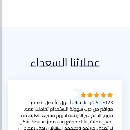
عملائنا السعداء
SITE123 هو، بلا شك، أسهل وأفضل مُصمّم
مواقع من حيث سهولة الاستخدام تعاملتُ معه.
فريق الدعم عبر الدردشة لديهم محترف للغاية، مما
يجعل عملية إنشاء موقع ويب مميزًا بسيطة بشكل
لا يُصدق. خبرتهم ودعمهم استثنائيان بحق. بمجرد أن