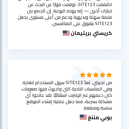
اكتشفت SITE123، توقفت فورًا عن البحث عن
خيارات أخرى — إنه بهذه الروعة. إن الجمع بين
منصة سهلة وبديهية ودعم من أعلى مستوى يجعل
SITE123 يتفوق على المنافسين.
كريستي بريتيمان
من تجربتي، يُعدّ SITE123 سهل الاستخدام للغاية.
وفي المناسبات النادرة التي واجهتُ فيها صعوبات،
كان دعمهم عبر الإنترنت استثنائيًا. لقد عالجوا أي
مشكلة بسرعة، مما جعل عملية إنشاء الموقع
سلسة وممتعة.
بوبي مننغ