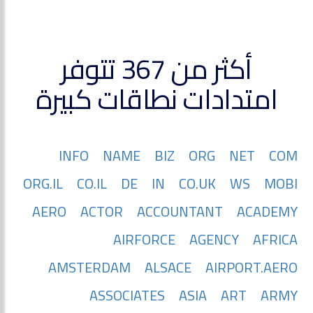
أكثر من 367 تتوفر
امتدادات نطاقات كبيرة
INFO
NAME
BIZ
ORG
NET
COM
ORG.IL
CO.IL
DE
IN
CO.UK
WS
MOBI
AERO
ACTOR
ACCOUNTANT
ACADEMY
AIRFORCE
AGENCY
AFRICA
AMSTERDAM
ALSACE
AIRPORT.AERO
ASSOCIATES
ASIA
ART
ARMY