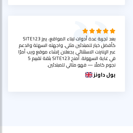
بعد تجربة عدة أدوات لبناء المواقع، يبرز SITE123
كأفضل خيار للمبتدئين مثلي. واجهته السهلة والدعم
عبر الإنترنت الاستثنائي يجعلان إنشاء موقع ويب أمرًا
في غاية السهولة. أمنح SITE123 بثقة تقييم 5
نجوم كاملًا — فهو مثالي للمبتدئين.
بول داونز