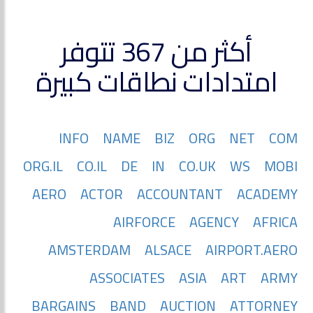
أكثر من 367 تتوفر
امتدادات نطاقات كبيرة
INFO
NAME
BIZ
ORG
NET
COM
ORG.IL
CO.IL
DE
IN
CO.UK
WS
MOBI
AERO
ACTOR
ACCOUNTANT
ACADEMY
AIRFORCE
AGENCY
AFRICA
AMSTERDAM
ALSACE
AIRPORT.AERO
ASSOCIATES
ASIA
ART
ARMY
BARGAINS
BAND
AUCTION
ATTORNEY