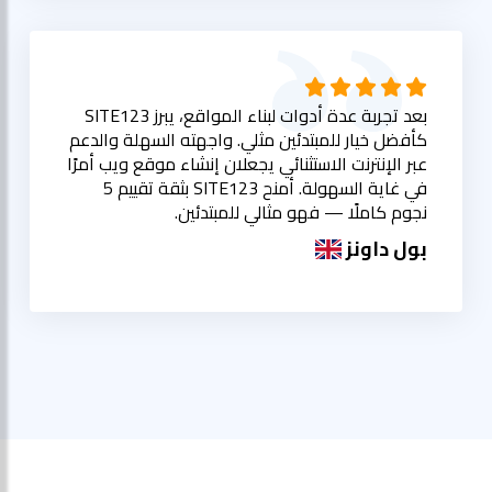
بعد تجربة عدة أدوات لبناء المواقع، يبرز SITE123
كأفضل خيار للمبتدئين مثلي. واجهته السهلة والدعم
عبر الإنترنت الاستثنائي يجعلان إنشاء موقع ويب أمرًا
في غاية السهولة. أمنح SITE123 بثقة تقييم 5
نجوم كاملًا — فهو مثالي للمبتدئين.
بول داونز