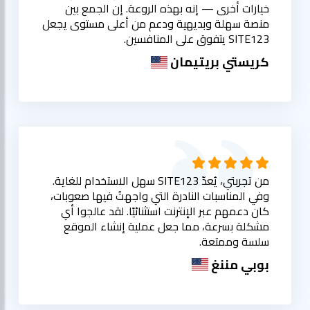
خيارات أخرى — إنه بهذه الروعة. إن الجمع بين
منصة سهلة وبديهية ودعم من أعلى مستوى يجعل
SITE123 يتفوق على المنافسين.
كريستي بريتيمان
من تجربتي، يُعدّ SITE123 سهل الاستخدام للغاية.
وفي المناسبات النادرة التي واجهتُ فيها صعوبات،
كان دعمهم عبر الإنترنت استثنائيًا. لقد عالجوا أي
مشكلة بسرعة، مما جعل عملية إنشاء الموقع
سلسة وممتعة.
بوبي مننغ