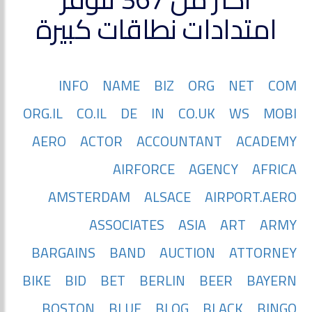
امتدادات نطاقات كبيرة
INFO
NAME
BIZ
ORG
NET
COM
ORG.IL
CO.IL
DE
IN
CO.UK
WS
MOBI
AERO
ACTOR
ACCOUNTANT
ACADEMY
AIRFORCE
AGENCY
AFRICA
AMSTERDAM
ALSACE
AIRPORT.AERO
ASSOCIATES
ASIA
ART
ARMY
BARGAINS
BAND
AUCTION
ATTORNEY
BIKE
BID
BET
BERLIN
BEER
BAYERN
BOSTON
BLUE
BLOG
BLACK
BINGO