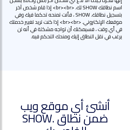
إنها فكرة جيدة ألا تدع أي شخص آخر (مثل وكالة) يسجل
اسم نطاقك SHOW لك. <br><br> إذا قام شخص آخر
بتسجيل نطاقك. SHOW ، فأنت تمنحه تحكما فيك وفي
موقعك الإلكتروني. <br><br> إذا كنت تريد تغيير خدمتك
في أي وقت ، فسيمكنك أن تواجه مشكلة في أنه لن
يرغب في نقل النطاق إليك ومنحك التحكم فيه.
أنشئ أي موقع ويب
ضمن نطاق .SHOW