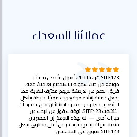
عملائنا السعداء
SITE123 هو، بلا شك، أسهل وأفضل مُصمّم
مواقع من حيث سهولة الاستخدام تعاملتُ معه.
فريق الدعم عبر الدردشة لديهم محترف للغاية، مما
يجعل عملية إنشاء موقع ويب مميزًا بسيطة بشكل
لا يُصدق. خبرتهم ودعمهم استثنائيان بحق. بمجرد أن
اكتشفت SITE123، توقفت فورًا عن البحث عن
خيارات أخرى — إنه بهذه الروعة. إن الجمع بين
منصة سهلة وبديهية ودعم من أعلى مستوى يجعل
SITE123 يتفوق على المنافسين.