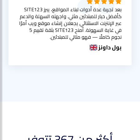
بعد تجربة عدة أدوات لبناء المواقع، يبرز SITE123
كأفضل خيار للمبتدئين مثلي. واجهته السهلة والدعم
عبر الإنترنت الاستثنائي يجعلان إنشاء موقع ويب أمرًا
في غاية السهولة. أمنح SITE123 بثقة تقييم 5
نجوم كاملًا — فهو مثالي للمبتدئين.
بول داونز
أكثر من 367 تتوفر