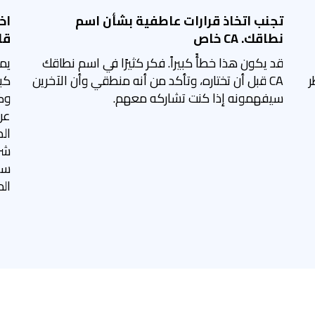
تجنب اتخاذ قرارات عاطفية بشأن اسم
نطاقك. CA خاص
قان
قد يكون هذا خطأً كبيراً. فكر كثيرًا في اسم نطاقك
يم
ظر
CA قبل أن تختاره، وتأكد من أنه منطقي وأن الآخرين
سيفهمونه إذا كنت تشاركه معهم.
وك
عن
شر
الم