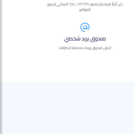
كن آمنًا باستخدام تشفير SSL / HTTPS المجاني لجميع
المواقع
صندوق بريد شخصي
اجعل صندوق بريدك مخصصًا لاحترافك