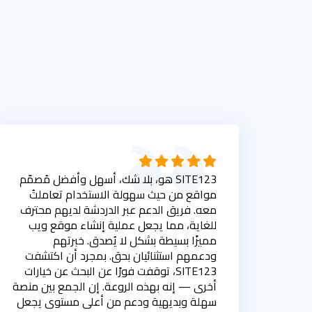
SITE123 هو، بلا شك، أسهل وأفضل مُصمّم
مواقع من حيث سهولة الاستخدام تعاملتُ
معه. فريق الدعم عبر الدردشة لديهم محترف
للغاية، مما يجعل عملية إنشاء موقع ويب
مميزًا بسيطة بشكل لا يُصدق. خبرتهم
ودعمهم استثنائيان بحق. بمجرد أن اكتشفت
SITE123، توقفت فورًا عن البحث عن خيارات
أخرى — إنه بهذه الروعة. إن الجمع بين منصة
سهلة وبديهية ودعم من أعلى مستوى يجعل