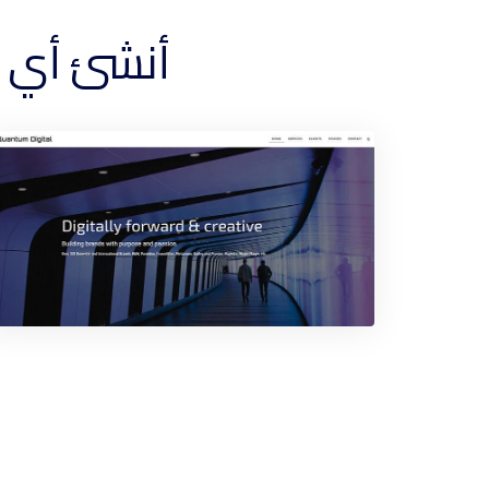
أنشئ أي موق