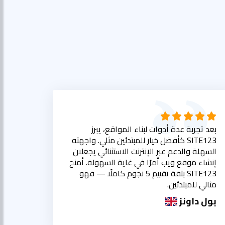
بعد تجربة عدة أدوات لبناء المواقع، يبرز
SITE123 كأفضل خيار للمبتدئين مثلي. واجهته
السهلة والدعم عبر الإنترنت الاستثنائي يجعلان
إنشاء موقع ويب أمرًا في غاية السهولة. أمنح
SITE123 بثقة تقييم 5 نجوم كاملًا — فهو
مثالي للمبتدئين.
بول داونز