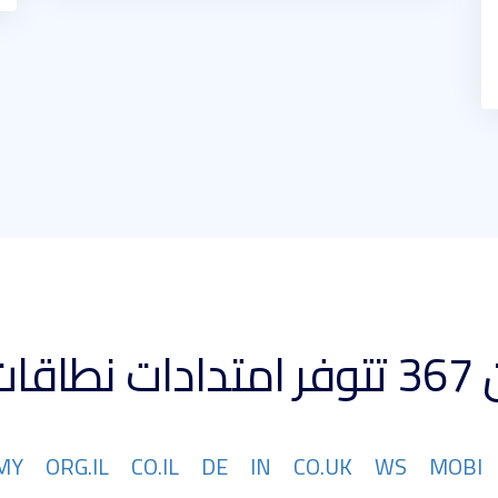
 كبيرة
MY
ORG.IL
CO.IL
DE
IN
CO.UK
WS
MOBI