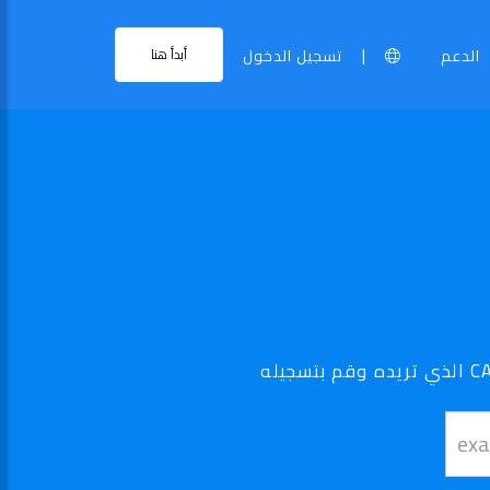
|
الدعم
تسجيل الدخول
أبدأ هنا
نطاق ..CA الخاص بك أصبح في متناول اليد - استخدم أداة البحث الخاصة بنا لتجد نطاق .CA الذي تريده وقم بتسجيله