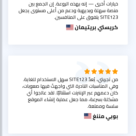
خيارات أخرى — إنه بهذه الروعة. إن الجمع بين
منصة سهلة وبديهية ودعم من أعلى مستوى يجعل
SITE123 يتفوق على المنافسين.
كريستي بريتيمان
من تجربتي، يُعدّ SITE123 سهل الاستخدام للغاية.
وفي المناسبات النادرة التي واجهتُ فيها صعوبات،
كان دعمهم عبر الإنترنت استثنائيًا. لقد عالجوا أي
مشكلة بسرعة، مما جعل عملية إنشاء الموقع
سلسة وممتعة.
بوبي مننغ