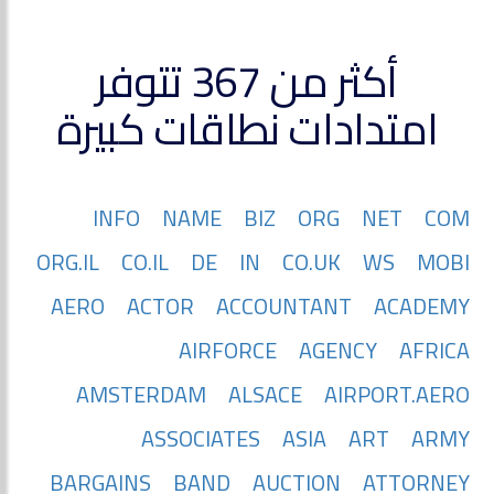
أكثر من 367 تتوفر
امتدادات نطاقات كبيرة
INFO
NAME
BIZ
ORG
NET
COM
ORG.IL
CO.IL
DE
IN
CO.UK
WS
MOBI
AERO
ACTOR
ACCOUNTANT
ACADEMY
AIRFORCE
AGENCY
AFRICA
AMSTERDAM
ALSACE
AIRPORT.AERO
ASSOCIATES
ASIA
ART
ARMY
BARGAINS
BAND
AUCTION
ATTORNEY