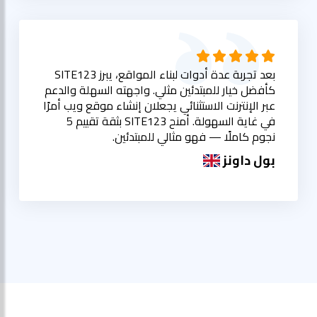
بعد تجربة عدة أدوات لبناء المواقع، يبرز SITE123
كأفضل خيار للمبتدئين مثلي. واجهته السهلة والدعم
عبر الإنترنت الاستثنائي يجعلان إنشاء موقع ويب أمرًا
في غاية السهولة. أمنح SITE123 بثقة تقييم 5
نجوم كاملًا — فهو مثالي للمبتدئين.
بول داونز