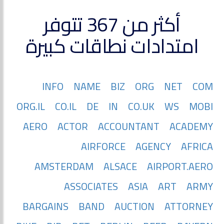
أكثر من 367 تتوفر
امتدادات نطاقات كبيرة
INFO
NAME
BIZ
ORG
NET
COM
ORG.IL
CO.IL
DE
IN
CO.UK
WS
MOBI
AERO
ACTOR
ACCOUNTANT
ACADEMY
AIRFORCE
AGENCY
AFRICA
AMSTERDAM
ALSACE
AIRPORT.AERO
ASSOCIATES
ASIA
ART
ARMY
BARGAINS
BAND
AUCTION
ATTORNEY