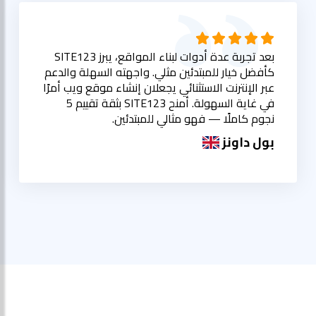
بعد تجربة عدة أدوات لبناء المواقع، يبرز SITE123
كأفضل خيار للمبتدئين مثلي. واجهته السهلة والدعم
عبر الإنترنت الاستثنائي يجعلان إنشاء موقع ويب أمرًا
في غاية السهولة. أمنح SITE123 بثقة تقييم 5
نجوم كاملًا — فهو مثالي للمبتدئين.
بول داونز