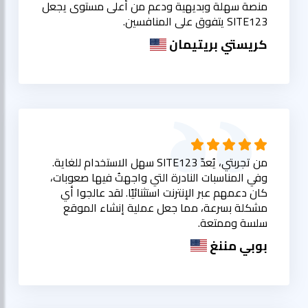
منصة سهلة وبديهية ودعم من أعلى مستوى يجعل
SITE123 يتفوق على المنافسين.
كريستي بريتيمان
من تجربتي، يُعدّ SITE123 سهل الاستخدام للغاية.
وفي المناسبات النادرة التي واجهتُ فيها صعوبات،
كان دعمهم عبر الإنترنت استثنائيًا. لقد عالجوا أي
مشكلة بسرعة، مما جعل عملية إنشاء الموقع
سلسة وممتعة.
بوبي مننغ