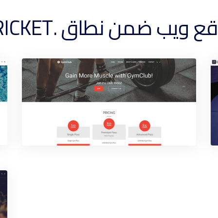
ضمن نطاق .CRICKET الخاص بك