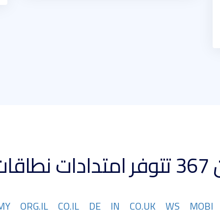
 كبيرة
MY
ORG.IL
CO.IL
DE
IN
CO.UK
WS
MOBI