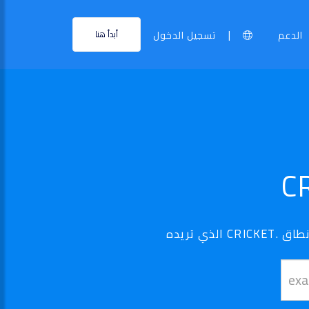
|
الدعم
تسجيل الدخول
أبدأ هنا
نطاق ..CRICKET الخاص بك أصبح في متناول اليد - استخدم أداة البحث الخاصة بنا لتجد نطاق .CRICKET الذي تريده