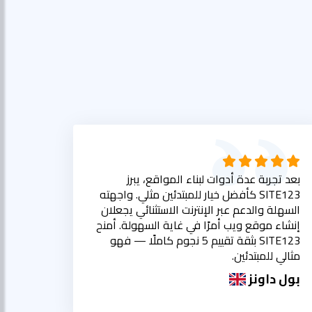
بعد تجربة عدة أدوات لبناء المواقع، يبرز
SITE123 كأفضل خيار للمبتدئين مثلي. واجهته
السهلة والدعم عبر الإنترنت الاستثنائي يجعلان
إنشاء موقع ويب أمرًا في غاية السهولة. أمنح
SITE123 بثقة تقييم 5 نجوم كاملًا — فهو
مثالي للمبتدئين.
بول داونز