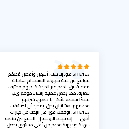
SITE123 هو، بلا شك، أسهل وأفضل مُصمّم
مواقع من حيث سهولة الاستخدام تعاملتُ
معه. فريق الدعم عبر الدردشة لديهم محترف
للغاية، مما يجعل عملية إنشاء موقع ويب
مميزًا بسيطة بشكل لا يُصدق. خبرتهم
ودعمهم استثنائيان بحق. بمجرد أن اكتشفت
SITE123، توقفت فورًا عن البحث عن خيارات
أخرى — إنه بهذه الروعة. إن الجمع بين منصة
سهلة وبديهية ودعم من أعلى مستوى يجعل