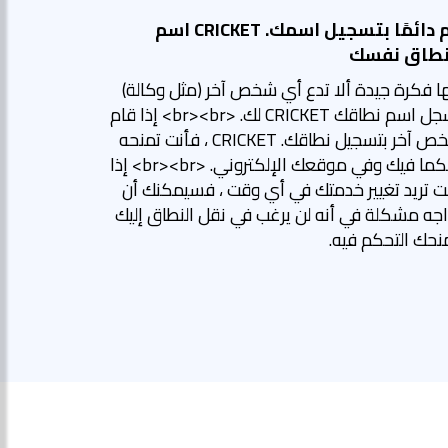
قم دائمًا بتسجيل اسمك. CRICKET اسم
نطاق نفسك
ها فكرة جيدة ألا تدع أي شخص آخر (مثل وكالة)
يسجل اسم نطاقك CRICKET لك. <br><br> إذا قام
شخص آخر بتسجيل نطاقك. CRICKET ، فأنت تمنحه
تحكما فيك وفي موقعك الإلكتروني. <br><br> إذا
ت تريد تغيير خدمتك في أي وقت ، فسيمكنك أن
اجه مشكلة في أنه لن يرغب في نقل النطاق إليك
نحك التحكم فيه.