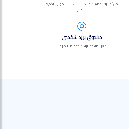
كن آمنًا باستخدام تشفير SSL / HTTPS المجاني لجميع
المواقع
صندوق بريد شخصي
اجعل صندوق بريدك مخصصًا لاحترافك