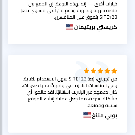
خيارات أخرى — إنه بهذه الروعة. إن الجمع بين
منصة سهلة وبديهية ودعم من أعلى مستوى يجعل
SITE123 يتفوق على المنافسين.
كريستي بريتيمان
من تجربتي، يُعدّ SITE123 سهل الاستخدام للغاية.
وفي المناسبات النادرة التي واجهتُ فيها صعوبات،
كان دعمهم عبر الإنترنت استثنائيًا. لقد عالجوا أي
مشكلة بسرعة، مما جعل عملية إنشاء الموقع
سلسة وممتعة.
بوبي مننغ