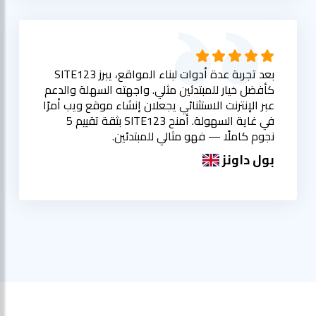
بعد تجربة عدة أدوات لبناء المواقع، يبرز SITE123
كأفضل خيار للمبتدئين مثلي. واجهته السهلة والدعم
عبر الإنترنت الاستثنائي يجعلان إنشاء موقع ويب أمرًا
في غاية السهولة. أمنح SITE123 بثقة تقييم 5
نجوم كاملًا — فهو مثالي للمبتدئين.
بول داونز