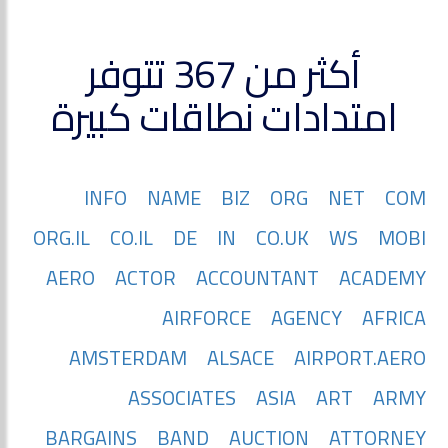
أكثر من 367 تتوفر
امتدادات نطاقات كبيرة
INFO
NAME
BIZ
ORG
NET
COM
ORG.IL
CO.IL
DE
IN
CO.UK
WS
MOBI
AERO
ACTOR
ACCOUNTANT
ACADEMY
AIRFORCE
AGENCY
AFRICA
AMSTERDAM
ALSACE
AIRPORT.AERO
ASSOCIATES
ASIA
ART
ARMY
BARGAINS
BAND
AUCTION
ATTORNEY