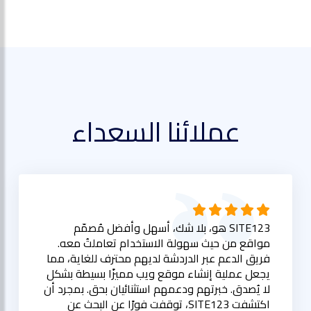
عملائنا السعداء
SITE123 هو، بلا شك، أسهل وأفضل مُصمّم
مواقع من حيث سهولة الاستخدام تعاملتُ معه.
فريق الدعم عبر الدردشة لديهم محترف للغاية، مما
يجعل عملية إنشاء موقع ويب مميزًا بسيطة بشكل
لا يُصدق. خبرتهم ودعمهم استثنائيان بحق. بمجرد أن
اكتشفت SITE123، توقفت فورًا عن البحث عن