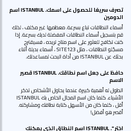
تصرف سريعًا للحصول على اسمك. ISTANBUL اسم
الدومين
أسماء النطاقات تباع بسرعة. معظمها غير مكلف ، لذلك
قم بتسجيل أسماء النطاقات المفضلة لديك بسرعة. إذا
كنت تكافح للعثور على اسم متاح تريده ، فسيقترح
مسجّلو النطاقات ، مثل SITE123 ، أسماء بديلة أثناء
بحثك عن ISTANBUL من أداة البحث لمساعدتك.
حافظ على جعل اسم نطاقك. ISTANBUL قصير
الاسم
الطول له أهمية كبيرة عندما يحاول الأشخاص تذكر
الأشياء. كلما كان اسم المجال الخاص بك ISTANBUL
أقل ، كلما كان من الأسهل كتابة نطاقك ومشاركته.
أقصر هو أفضل!
اختر ". ISTANBUL اسم النطاق الذي يمكنك