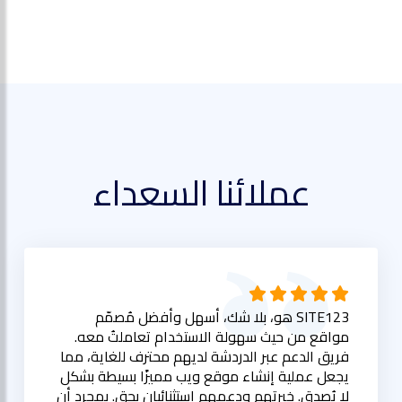
عملائنا السعداء
SITE123 هو، بلا شك، أسهل وأفضل مُصمّم
مواقع من حيث سهولة الاستخدام تعاملتُ معه.
فريق الدعم عبر الدردشة لديهم محترف للغاية، مما
يجعل عملية إنشاء موقع ويب مميزًا بسيطة بشكل
لا يُصدق. خبرتهم ودعمهم استثنائيان بحق. بمجرد أن