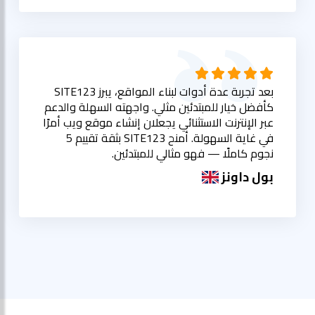
بعد تجربة عدة أدوات لبناء المواقع، يبرز SITE123
كأفضل خيار للمبتدئين مثلي. واجهته السهلة والدعم
عبر الإنترنت الاستثنائي يجعلان إنشاء موقع ويب أمرًا
في غاية السهولة. أمنح SITE123 بثقة تقييم 5
نجوم كاملًا — فهو مثالي للمبتدئين.
بول داونز