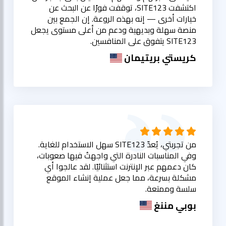
اكتشفت SITE123، توقفت فورًا عن البحث عن
خيارات أخرى — إنه بهذه الروعة. إن الجمع بين
منصة سهلة وبديهية ودعم من أعلى مستوى يجعل
SITE123 يتفوق على المنافسين.
كريستي بريتيمان
من تجربتي، يُعدّ SITE123 سهل الاستخدام للغاية.
وفي المناسبات النادرة التي واجهتُ فيها صعوبات،
كان دعمهم عبر الإنترنت استثنائيًا. لقد عالجوا أي
مشكلة بسرعة، مما جعل عملية إنشاء الموقع
سلسة وممتعة.
بوبي مننغ