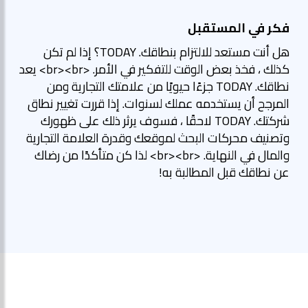
فكر في المستقبل
هل أنت مستعد للالتزام بنطاقك. TODAY؟ إذا لم تكن
كذلك ، فخذ بعض الوقت للتفكير في الأمر. <br><br> يعد
نطاقك. TODAY جزءًا حيويًا من علامتك التجارية ومن
المرجح أن يستخدمه عملك لسنوات. إذا قررت تغيير نطاق
شركتك. TODAY لاحقًا ، فسوف يرثر ذلك على ظهورك
وتصنيف محركات البحث لموقعك وقدرة العلامة التجارية
والمال في النهاية. <br><br> لذا كن متأكدًا من رضاك
عن نطاقك قبل المطالبة به!