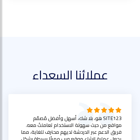
عملائنا السعداء
SITE123 هو، بلا شك، أسهل وأفضل مُصمّم
مواقع من حيث سهولة الاستخدام تعاملتُ معه.
فريق الدعم عبر الدردشة لديهم محترف للغاية، مما
يجعل عملية إنشاء موقع ويب مميزًا بسيطة بشكل