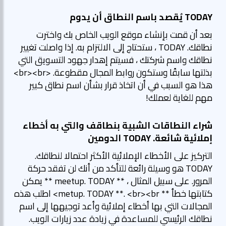
TODAY يُقصد باسم النطاق أن يدوم
بعد أن قمت بإنشاء موقع الويب الخاص بك واخترت
نطاقك. TODAY ، ستحتاج إلى الالتزام به. إذا واصلت تغيير
نطاقك واسم شركتك ، فسيتم إهدار جهود التسويق التي
بذلتها سابقًا وستكون روابط المجال مقطوعة. <br><br>
هذا هو السبب في أن اتخاذ قرار بشأن اسم نطاق كبير
مهم للغاية لعملك!
شراء النطاقات الشبية بنطاقف والتي به أخطاء
إملائية شائعة. TODAY الدومين
التركيز على الأخطاء الإملائية الأكثر احتمالا لنطاقك.
TODAY هو وسيلة رائعة للتأكد من أنك لن تفقد حركة
المرور. على سبيل المثال ، ** meetup. TODAY ** يمكن
كتابتها خطأ ** metup. TODAY **. <br><br> اطلب هذه
المجالات التي بها أخطاء إملائية وأعد توجيهها إلى اسم
نطاقك الرئيسي للمساعدة في زيادة عدد زيارات الويب.