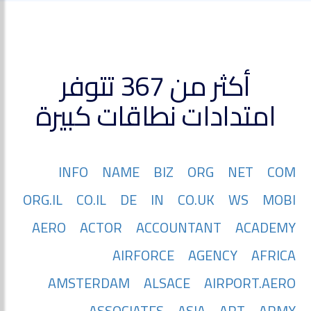
أكثر من 367 تتوفر
امتدادات نطاقات كبيرة
INFO
NAME
BIZ
ORG
NET
COM
ORG.IL
CO.IL
DE
IN
CO.UK
WS
MOBI
AERO
ACTOR
ACCOUNTANT
ACADEMY
AIRFORCE
AGENCY
AFRICA
AMSTERDAM
ALSACE
AIRPORT.AERO
ASSOCIATES
ASIA
ART
ARMY