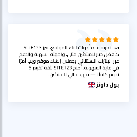
بعد تجربة عدة أدوات لبناء المواقع، يبرز SITE123
كأفضل خيار للمبتدئين مثلي. واجهته السهلة والدعم
عبر الإنترنت الاستثنائي يجعلان إنشاء موقع ويب أمرًا
في غاية السهولة. أمنح SITE123 بثقة تقييم 5
نجوم كاملًا — فهو مثالي للمبتدئين.
بول داونز