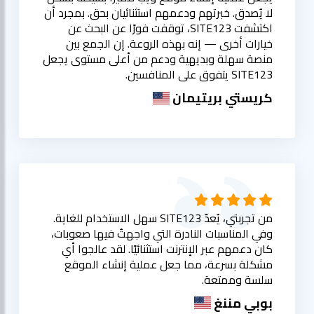
لا يُصدق. خبرتهم ودعمهم استثنائيان بحق. بمجرد أن
اكتشفت SITE123، توقفت فورًا عن البحث عن
خيارات أخرى — إنه بهذه الروعة. إن الجمع بين
منصة سهلة وبديهية ودعم من أعلى مستوى يجعل
SITE123 يتفوق على المنافسين.
كريستي بريتيمان
من تجربتي، يُعدّ SITE123 سهل الاستخدام للغاية.
وفي المناسبات النادرة التي واجهتُ فيها صعوبات،
كان دعمهم عبر الإنترنت استثنائيًا. لقد عالجوا أي
مشكلة بسرعة، مما جعل عملية إنشاء الموقع
سلسة وممتعة.
بوبي مننغ