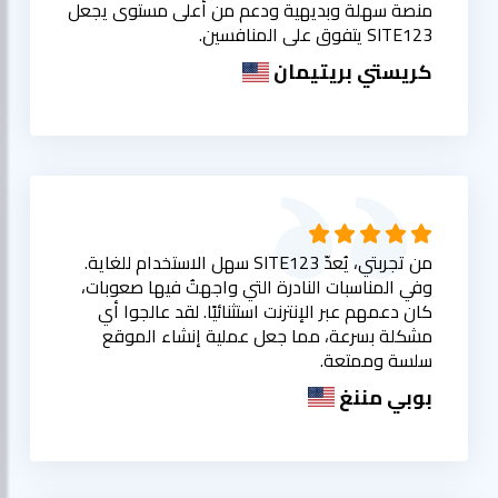
منصة سهلة وبديهية ودعم من أعلى مستوى يجعل
SITE123 يتفوق على المنافسين.
كريستي بريتيمان
من تجربتي، يُعدّ SITE123 سهل الاستخدام للغاية.
وفي المناسبات النادرة التي واجهتُ فيها صعوبات،
كان دعمهم عبر الإنترنت استثنائيًا. لقد عالجوا أي
مشكلة بسرعة، مما جعل عملية إنشاء الموقع
سلسة وممتعة.
بوبي مننغ