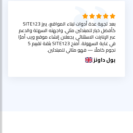
بعد تجربة عدة أدوات لبناء المواقع، يبرز SITE123
كأفضل خيار للمبتدئين مثلي. واجهته السهلة والدعم
عبر الإنترنت الاستثنائي يجعلان إنشاء موقع ويب أمرًا
في غاية السهولة. أمنح SITE123 بثقة تقييم 5
نجوم كاملًا — فهو مثالي للمبتدئين.
بول داونز