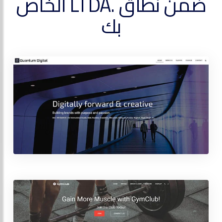
ضمن نطاق .LTDA الخاص
بك