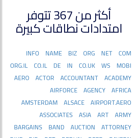
أكثر من 367 تتوفر
امتدادات نطاقات كبيرة
INFO
NAME
BIZ
ORG
NET
COM
ORG.IL
CO.IL
DE
IN
CO.UK
WS
MOBI
AERO
ACTOR
ACCOUNTANT
ACADEMY
AIRFORCE
AGENCY
AFRICA
AMSTERDAM
ALSACE
AIRPORT.AERO
ASSOCIATES
ASIA
ART
ARMY
BARGAINS
BAND
AUCTION
ATTORNEY